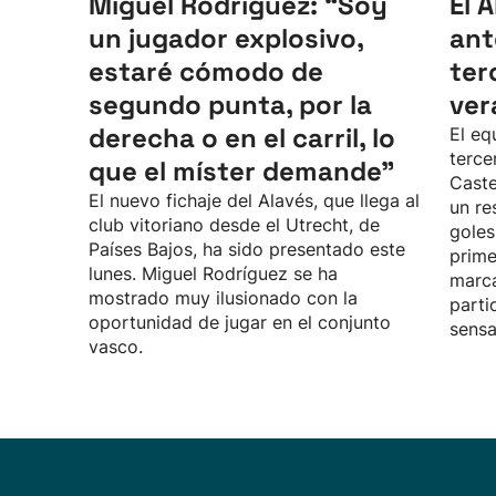
Miguel Rodríguez: “Soy
El 
un jugador explosivo,
ant
estaré cómodo de
ter
segundo punta, por la
ver
derecha o en el carril, lo
El eq
terce
que el míster demande”
Caste
El nuevo fichaje del Alavés, que llega al
un re
club vitoriano desde el Utrecht, de
goles
Países Bajos, ha sido presentado este
prime
lunes. Miguel Rodríguez se ha
marca
mostrado muy ilusionado con la
parti
oportunidad de jugar en el conjunto
sensa
vasco.