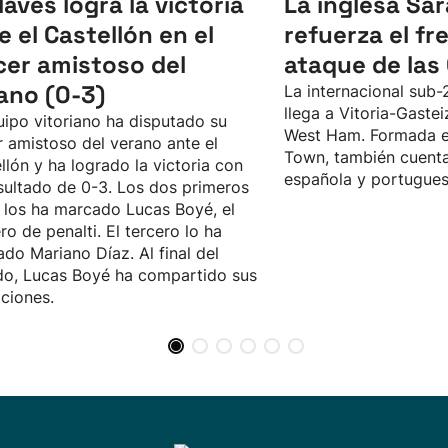
Alavés logra la victoria
La inglesa Sa
e el Castellón en el
refuerza el fr
cer amistoso del
ataque de las
ano (0-3)
La internacional sub-
llega a Vitoria-Gaste
uipo vitoriano ha disputado su
West Ham. Formada e
r amistoso del verano ante el
Town, también cuenta
llón y ha logrado la victoria con
española y portugues
sultado de 0-3. Los dos primeros
 los ha marcado Lucas Boyé, el
ro de penalti. El tercero lo ha
do Mariano Díaz. Al final del
do, Lucas Boyé ha compartido sus
ciones.