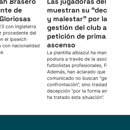
rah Brasero
Las jugadoras del Alavés
ente de
muestran su “decepción
 Gloriosas
y malestar” por la
gestión del club a la
23 con Inglaterra
iz procedente del
petición de prima por el
n el Ipswich
ascenso
 con nacionalidad
a.
La plantilla albiazul ha manifestado s
postura a través de la asociación de
futbolistas profesionales, Futpro.
Además, han aclarado que con el
comunicado no buscan “generar
confrontación”, sino trasladar su
decepción “por la forma en la que se
ha tratado esta situación”.