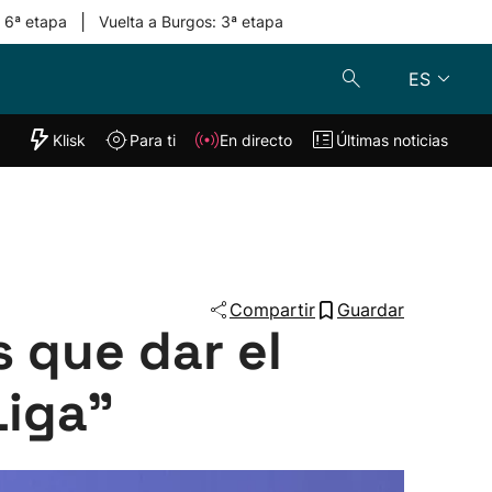
|
: 6ª etapa
Vuelta a Burgos: 3ª etapa
ES
"Helmuga"
Klisk
Para ti
En directo
Últimas noticias
Klisk
En directo
s
Para ti
Lo último
Compartir
Guardar
 que dar el
Liga”