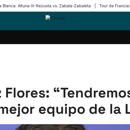
|
 Blanca: Altuna III-Rezusta vs. Zabala-Zabaleta
Tour de Francia
ri-
Balonmano
Kirolak
Atletismo
Carreras
Más
olak
360
de
deporte
Equipos
montaña
kolaritza
Competiciones
En
ri-
directo
otzea
Vídeos
ol Herri
por
atira
deporte
Flores: “Tendremos
mejor equipo de la 