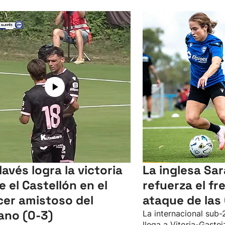
Alavés logra la victoria
La inglesa Sa
e el Castellón en el
refuerza el fr
cer amistoso del
ataque de las
ano (0-3)
La internacional sub-
llega a Vitoria-Gaste