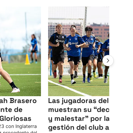
rah Brasero
Las jugadoras del Alavés
ente de
muestran su “decepción
 Gloriosas
y malestar” por la
gestión del club a la
23 con Inglaterra
iz procedente del