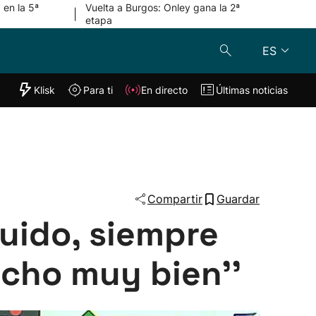
 en la 5ª
Vuelta a Burgos: Onley gana la 2ª
|
etapa
ES
"Helmuga"
Klisk
Para ti
En directo
Últimas noticias
Klisk
En directo
s
Para ti
Lo último
Compartir
Guardar
uido, siempre
echo muy bien''