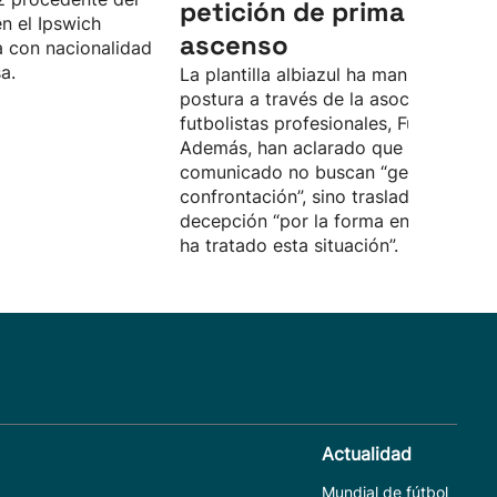
petición de prima por el
n el Ipswich
ascenso
 con nacionalidad
a.
La plantilla albiazul ha manifestado s
postura a través de la asociación de
futbolistas profesionales, Futpro.
Además, han aclarado que con el
comunicado no buscan “generar
confrontación”, sino trasladar su
decepción “por la forma en la que se
ha tratado esta situación”.
Actualidad
Mundial de fútbol