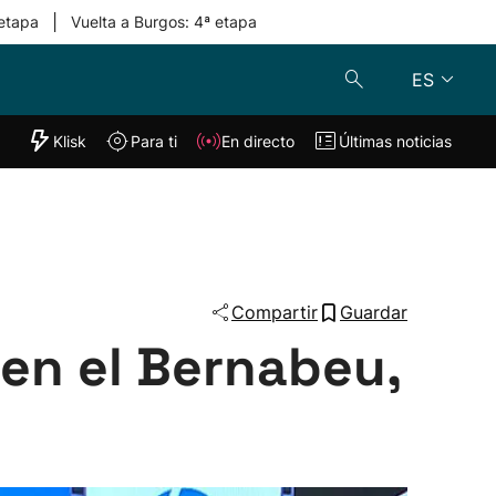
|
 etapa
Vuelta a Burgos: 4ª etapa
ES
"Helmuga"
Klisk
Para ti
En directo
Últimas noticias
Klisk
En directo
s
Para ti
Lo último
Compartir
Guardar
 en el Bernabeu,