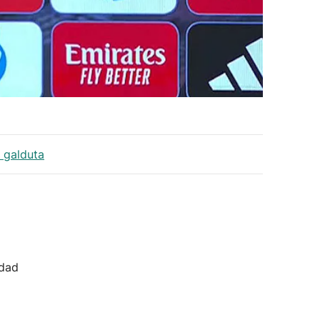
 galduta
idad