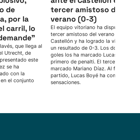
plosivo,
ante el Castellón en el
o de
tercer amistoso del
, por la
verano (0-3)
 carril, lo
El equipo vitoriano ha disputado su
tercer amistoso del verano ante el
 demande”
Castellón y ha logrado la victoria con
lavés, que llega al
un resultado de 0-3. Los dos primero
el Utrecht, de
goles los ha marcado Lucas Boyé, el
 presentado este
primero de penalti. El tercero lo ha
ez se ha
marcado Mariano Díaz. Al final del
ado con la
partido, Lucas Boyé ha compartido s
en el conjunto
sensaciones.