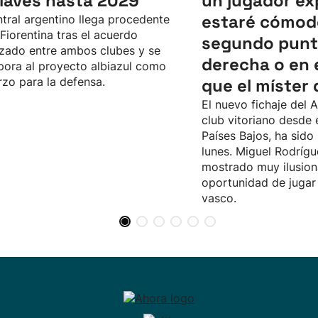
Alavés hasta 2029
un jugador ex
estaré cómod
ntral argentino llega procedente
 Fiorentina tras el acuerdo
segundo punta
zado entre ambos clubes y se
derecha o en el
pora al proyecto albiazul como
rzo para la defensa.
que el míster
El nuevo fichaje del A
club vitoriano desde 
Países Bajos, ha sido
lunes. Miguel Rodrígu
mostrado muy ilusion
oportunidad de jugar 
vasco.