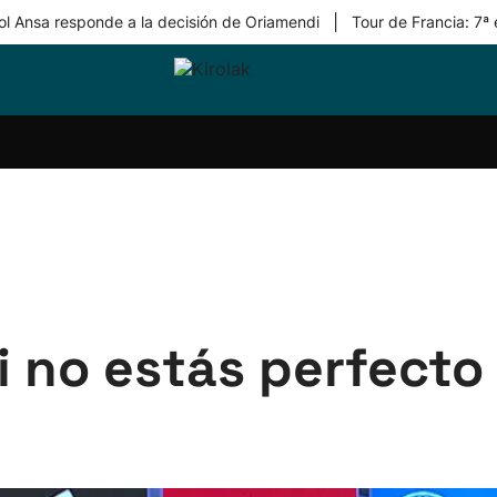
|
ol Ansa responde a la decisión de Oriamendi
Tour de Francia: 7ª
ri-
Balonmano
Kirolak
Atletismo
Carreras
Más
olak
360
de
deporte
Equipos
montaña
kolaritza
Competiciones
En
ri-
directo
otzea
Vídeos
ol Herri
por
atira
deporte
Si no estás perfecto