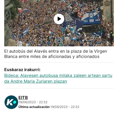
Herri-kirolak
Balonmano
Kirolak 360
El autobús del Alavés entra en la plaza de la Virgen
Atletismo
Blanca entre miles de aficionadas y aficionados
Carreras de montaña
Euskaraz irakurri:
Bideoa: Alavesen autobusa milaka zaleen artean sartu
Más deportes
da Andre Maria Zuriaren plazan
"Helmuga"
EITB
19/06/2023 - 22:32
Última actualización
19/06/2023 - 22:32