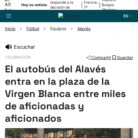
responde a la
Francia:
|
|
Hoy es noticia:
Burgos:
decisión de
7ª
4ª etapa
Oriamendi
etapa
ES
Inicio
Fútbol
Equipos
Alavés
Buscador
Escuchar
CELEBRACIÓN
Compartir
Guardar
Fútbol
El autobús del Alavés
Pelota
entra en la plaza de la
Virgen Blanca entre miles
Remo
de aficionadas y
Baloncesto
aficionados
Ciclismo