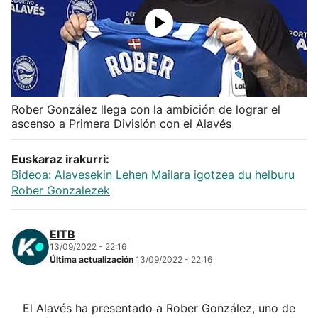
Herri-kirolak
Balonmano
Kirolak 360
Rober González llega con la ambición de lograr el
ascenso a Primera División con el Alavés
Atletismo
Euskaraz irakurri:
Bideoa: Alavesekin Lehen Mailara igotzea du helburu
Carreras de montaña
Rober Gonzalezek
Más deportes
EITB
13/09/2022 - 22:16
"Helmuga"
Última actualización
13/09/2022 - 22:16
El Alavés ha presentado a Rober González, uno de