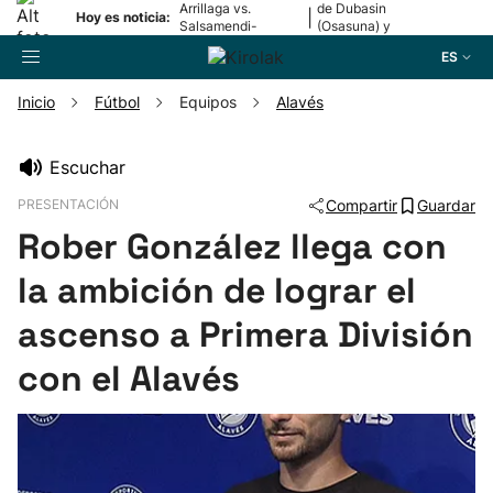
Arrillaga vs.
de Dubasin
|
Hoy es noticia:
Salsamendi-
(Osasuna) y
Bergara y Erasun
Valentini
ES
vs. Gaminde
(Alavés)
Inicio
Fútbol
Equipos
Alavés
Buscador
Escuchar
PRESENTACIÓN
Compartir
Guardar
Fútbol
Rober González llega con
Pelota
la ambición de lograr el
ascenso a Primera División
Remo
con el Alavés
Baloncesto
Ciclismo