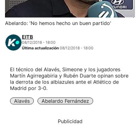
Herri-kirolak
Abelardo: 'No hemos hecho un buen partido'
Balonmano
EITB
08/12/2018 - 18:00
Kirolak 360
Última actualización
08/12/2018 - 18:00
Atletismo
El técnico del Alavés, Simeone y los jugadores
Martín Agirregabiria y Rubén Duarte opinan sobre
Carreras de montaña
la derrota de los albiazules ante el Atlético de
Madrid por 3-0.
Más deportes
Alavés
Abelardo Fernández
"Helmuga"
Publicidad