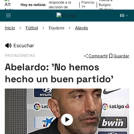
responde a la
Francia:
|
|
Hoy es noticia:
Burgos:
decisión de
7ª
4ª etapa
Oriamendi
etapa
ES
Inicio
Fútbol
Equipos
Alavés
Buscador
Escuchar
PROTAGONISTAS
Compartir
Guardar
Fútbol
Abelardo: 'No hemos
Pelota
hecho un buen partido'
Remo
Baloncesto
Ciclismo