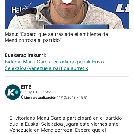
Herri-kirolak
Balonmano
Manu: 'Espero que se traslade el ambiente de
Mendizorroza al partido'
Kirolak 360
Euskaraz irakurri:
Atletismo
Bideoa: Manu Garciaren adierazpenak Euskal
Selekzioa-Venezuela partida aurretik
Carreras de montaña
EITB
Más deportes
11/10/2018 - 15:51
Última actualización
11/10/2018 - 15:51
"Helmuga"
El vitoriano Manu García participará en el partido
que la Euskal Selekzioa jugará este viernes ante
Venezuela en Mendizorroza. Espera que el