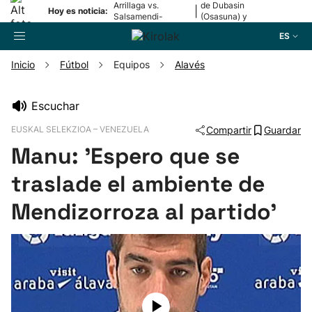
Arrillaga vs.
de Dubasin
|
Hoy es noticia:
Salsamendi-
(Osasuna) y
Bergara y Erasun
Valentini
ES
vs. Gaminde
(Alavés)
Inicio
Fútbol
Equipos
Alavés
Buscador
Escuchar
EUSKAL SELEKZIOA – VENEZUELA
Compartir
Guardar
Fútbol
Manu: 'Espero que se
Pelota
traslade el ambiente de
Mendizorroza al partido'
Remo
Baloncesto
Ciclismo