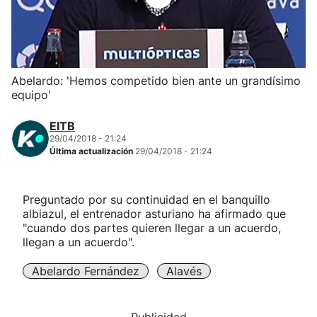
Herri-kirolak
Balonmano
Abelardo: 'Hemos competido bien ante un grandísimo
equipo'
Kirolak 360
EITB
Atletismo
29/04/2018 - 21:24
Última actualización
29/04/2018 - 21:24
Carreras de montaña
Preguntado por su continuidad en el banquillo
albiazul, el entrenador asturiano ha afirmado que
Más deportes
"cuando dos partes quieren llegar a un acuerdo,
llegan a un acuerdo".
"Helmuga"
Abelardo Fernández
Alavés