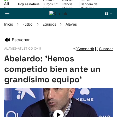
|
|
Hoy es noticia:
Burgos: 5ª
Francia:
Bandera de
etapa
8ª etapa
Ondarroa
ES
Inicio
Fútbol
Equipos
Alavés
Buscador
Escuchar
ALAVES-ATLÉTICO (0-1)
Compartir
Guardar
Fútbol
Abelardo: 'Hemos
Pelota
competido bien ante un
grandísimo equipo'
Remo
Baloncesto
Ciclismo