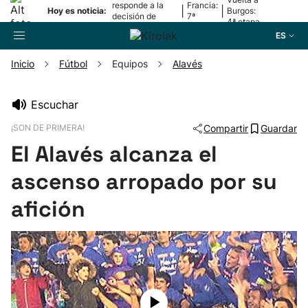
responde a la
Francia:
|
|
Hoy es noticia:
Burgos:
decisión de
7ª
4ª etapa
Oriamendi
etapa
ES
Inicio
Fútbol
Equipos
Alavés
Buscador
Escuchar
¡SON DE PRIMERA!
Compartir
Guardar
Fútbol
El Alavés alcanza el
Pelota
ascenso arropado por su
afición
Remo
Baloncesto
Ciclismo