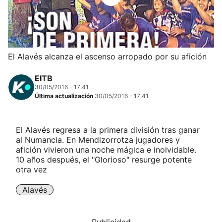
Herri-kirolak
Balonmano
El Alavés alcanza el ascenso arropado por su afición
Kirolak 360
EITB
30/05/2016 - 17:41
Última actualización
30/05/2016 - 17:41
Atletismo
Carreras de montaña
El Alavés regresa a la primera división tras ganar
al Numancia. En Mendizorrotza jugadores y
afición vivieron una noche mágica e inolvidable.
Más deportes
10 años después, el "Glorioso" resurge potente
otra vez
"Helmuga"
Alavés