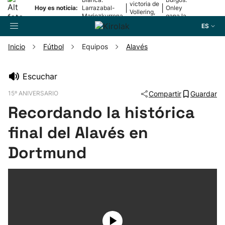
victoria de
|
|
Hoy es noticia:
Larrazabal-
Onley
Vollering,
Mariezkurrena
gana la
en la 5ª
II, a la final
2ª etapa
ES
etapa
Inicio
Fútbol
Equipos
Alavés
Buscador
Escuchar
15º ANIVERSARIO
Compartir
Guardar
Fútbol
Recordando la histórica
Pelota
final del Alavés en
Dortmund
Remo
Baloncesto
Ciclismo