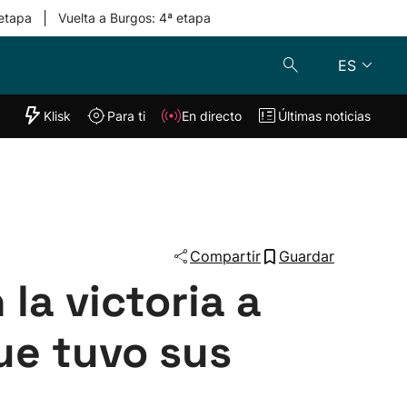
|
 etapa
Vuelta a Burgos: 4ª etapa
ES
"Helmuga"
Klisk
Para ti
En directo
Últimas noticias
Klisk
En directo
s
Para ti
Lo último
Compartir
Guardar
la victoria a
ue tuvo sus