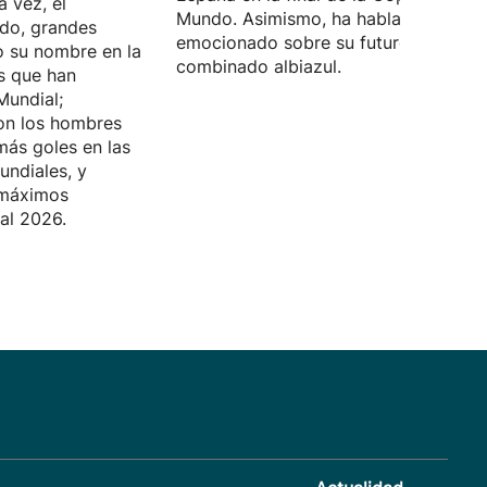
a vez, el
Mundo. Asimismo, ha hablado
do, grandes
emocionado sobre su futuro en el
o su nombre en la
combinado albiazul.
as que han
Mundial;
on los hombres
ás goles en las
undiales, y
 máximos
al 2026.