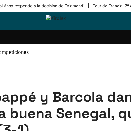
|
ol Ansa responde a la decisión de Oriamendi
Tour de Francia: 7ª
ri-
Balonmano
Kirolak
Atletismo
Carreras
Más
olak
360
de
deporte
Equipos
montaña
kolaritza
Competiciones
En
ompeticiones
ri-
directo
otzea
Vídeos
ol Herri
por
atira
deporte
appé y Barcola dan 
a buena Senegal, q
(3-1)