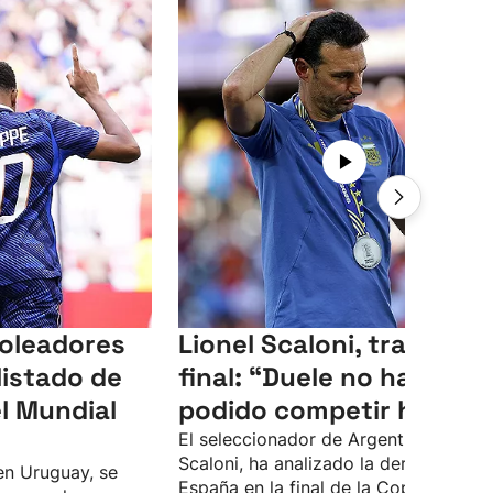
goleadores
Lionel Scaloni, tras la
listado de
final: “Duele no haber
l Mundial
podido competir hoy”
El seleccionador de Argentina, Lionel
Scaloni, ha analizado la derrota ante
en Uruguay, se
España en la final de la Copa del