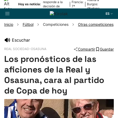
responde a la
Francia:
|
|
Hoy es noticia:
Burgos:
decisión de
7ª
4ª etapa
Oriamendi
etapa
ES
Inicio
Fútbol
Competiciones
Otras competiciones
Buscador
Escuchar
REAL SOCIEDAD-OSASUNA
Compartir
Guardar
Fútbol
Los pronósticos de las
Pelota
aficiones de la Real y
Osasuna, cara al partido
Remo
de Copa de hoy
Baloncesto
Ciclismo