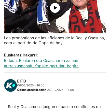
Herri-kirolak
Balonmano
Kirolak 360
Los pronósticos de las aficiones de la Real y Osasuna,
cara al partido de Copa de hoy
Atletismo
Euskaraz irakurri:
Bideoa: Realaren eta Osasunaren zaleen
Carreras de montaña
aurreikuspenak, Kopako partidari begira
Más deportes
EITB
06/02/2025 - 16:00
"Helmuga"
Última actualización
06/02/2025 - 16:00
Real y Osasuna se juegan el pase a semifinales de