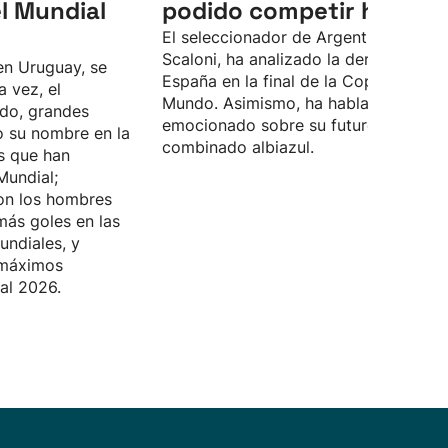
l Mundial
podido competir hoy”
El seleccionador de Argentina, Lionel
Scaloni, ha analizado la derrota ante
en Uruguay, se
España en la final de la Copa del
a vez, el
Mundo. Asimismo, ha hablado
do, grandes
emocionado sobre su futuro en el
o su nombre en la
combinado albiazul.
as que han
Mundial;
on los hombres
ás goles en las
undiales, y
 máximos
al 2026.