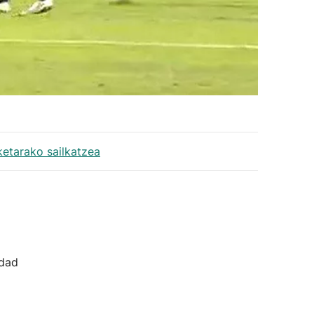
etarako sailkatzea
idad