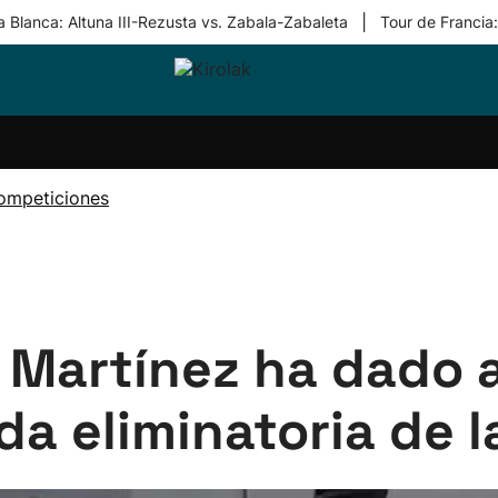
|
 Blanca: Altuna III-Rezusta vs. Zabala-Zabaleta
Tour de Francia
ri-
Balonmano
Kirolak
Atletismo
Carreras
Más
olak
360
de
deporte
Equipos
montaña
kolaritza
Competiciones
En
ompeticiones
ri-
directo
otzea
Vídeos
ol Herri
por
atira
deporte
n Martínez ha dado a
da eliminatoria de 