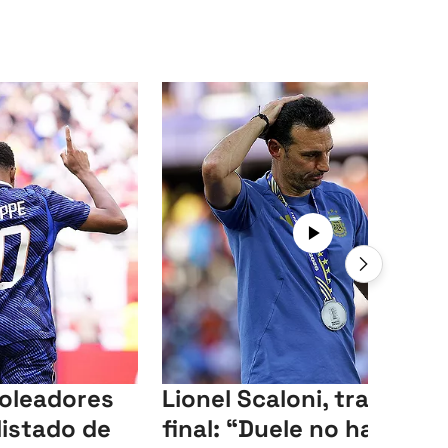
goleadores
Lionel Scaloni, tras la
listado de
final: “Duele no haber