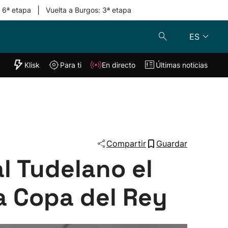
|
: 6ª etapa
Vuelta a Burgos: 3ª etapa
ES
"Helmuga"
Klisk
Para ti
En directo
Últimas noticias
Klisk
En directo
s
Para ti
Lo último
Compartir
Guardar
l Tudelano el
la Copa del Rey