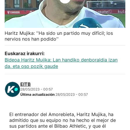
Herri-kirolak
Balonmano
Haritz Mujika: ''Ha sido un partido muy difícil; los
nervios nos han podido''
Kirolak 360
Euskaraz irakurri:
Atletismo
Bideoa Haritz Mujika: Lan handiko denboraldia izan
da, eta oso pozik gaude
Carreras de montaña
EITB
Más deportes
28/05/2023 - 00:57
Última actualización
28/05/2023 - 00:57
"Helmuga"
El entrenador del Amorebieta, Haritz Mujika, ha
admitido que su equipo no ha hecho el mejor de
sus partidos ante el Bilbao Athletic, y que él