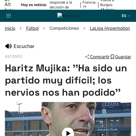
responde a la
Francia:
|
|
Hoy es noticia:
Burgos:
decisión de
7ª
4ª etapa
Oriamendi
etapa
ES
Inicio
Fútbol
Competiciones
LaLiga Hypermotion
Buscador
Escuchar
ASCENSO
Compartir
Guardar
Fútbol
Haritz Mujika: ''Ha sido un
Pelota
partido muy difícil; los
nervios nos han podido''
Remo
Baloncesto
Ciclismo