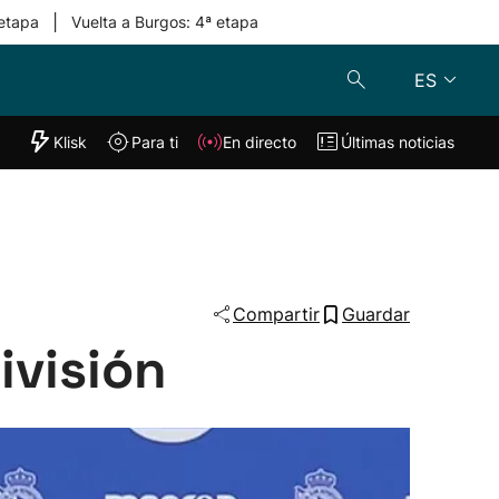
|
 etapa
Vuelta a Burgos: 4ª etapa
ES
"Helmuga"
Klisk
Para ti
En directo
Últimas noticias
Klisk
En directo
s
Para ti
Lo último
Compartir
Guardar
ivisión