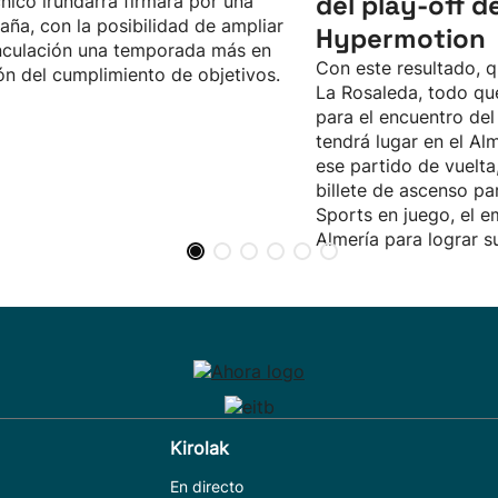
del play-off d
cnico irundarra firmará por una
ña, con la posibilidad de ampliar
Hypermotion
nculación una temporada más en
Con este resultado, 
ón del cumplimiento de objetivos.
La Rosaleda, todo qu
para el encuentro de
tendrá lugar en el Al
ese partido de vuelta
billete de ascenso pa
Sports en juego, el em
Almería para lograr s
Kirolak
En directo