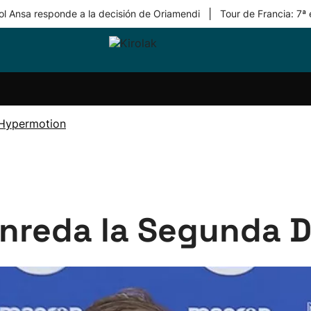
|
ol Ansa responde a la decisión de Oriamendi
Tour de Francia: 7ª
ri-
Balonmano
Kirolak
Atletismo
Carreras
Más
olak
360
de
deporte
Equipos
montaña
kolaritza
Competiciones
En
 Hypermotion
ri-
directo
otzea
Vídeos
ol Herri
por
atira
deporte
enreda la Segunda D