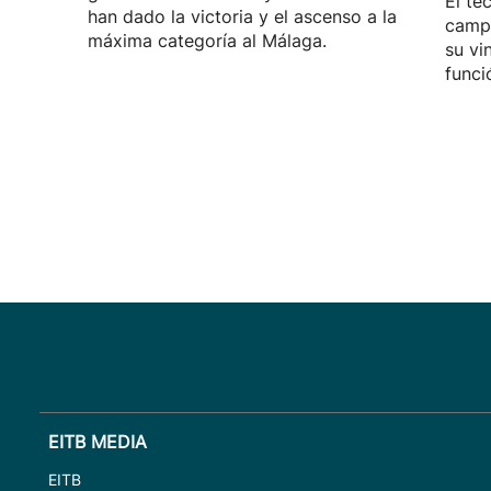
El té
han dado la victoria y el ascenso a la
campa
máxima categoría al Málaga.
su vi
funci
EITB MEDIA
EITB