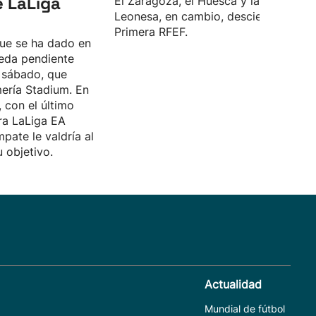
e LaLiga
El Zaragoza, el Huesca y la Cultural
Leonesa, en cambio, descienden a
Primera RFEF.
que se ha dado en
eda pendiente
l sábado, que
mería Stadium. En
, con el último
ra LaLiga EA
pate le valdría al
u objetivo.
Actualidad
Mundial de fútbol