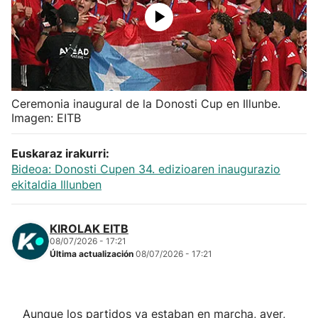
Herri-kirolak
Balonmano
Kirolak 360
Ceremonia inaugural de la Donosti Cup en Illunbe.
Imagen: EITB
Atletismo
Euskaraz irakurri:
Bideoa: Donosti Cupen 34. edizioaren inaugurazio
Carreras de montaña
ekitaldia Illunben
Más deportes
KIROLAK EITB
08/07/2026 - 17:21
"Helmuga"
Última actualización
08/07/2026 - 17:21
Aunque los partidos ya estaban en marcha, ayer,