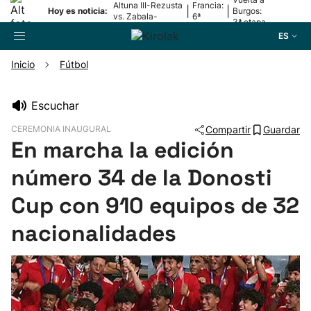
Altuna III-Rezusta
Francia:
|
|
Hoy es noticia:
Burgos:
vs. Zabala-
6ª
3ª etapa
Zabaleta
etapa
ES
Inicio
Fútbol
Buscador
Escuchar
CEREMONIA INAUGURAL
Compartir
Guardar
Fútbol
En marcha la edición
número 34 de la Donosti
Pelota
Cup con 910 equipos de 32
Remo
nacionalidades
Baloncesto
Ciclismo