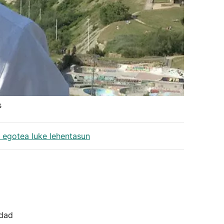
s
 egotea luke lehentasun
idad