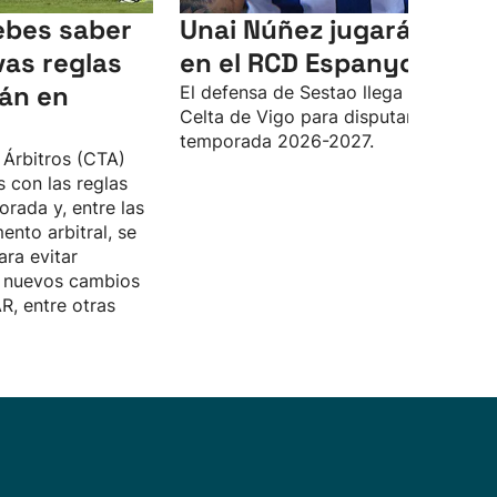
ebes saber
Unai Núñez jugará cedid
vas reglas
en el RCD Espanyol
rán en
El defensa de Sestao llega desde el
Celta de Vigo para disputar la
temporada 2026-2027.
 Árbitros (CTA)
 con las reglas
rada y, entre las
nto arbitral, se
ara evitar
y nuevos cambios
R, entre otras