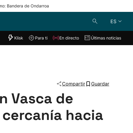
mo: Bandera de Ondarroa
ES
"Helmuga"
Klisk
Para ti
En directo
Últimas noticias
Klisk
En directo
s
Para ti
Lo último
Compartir
Guardar
ón Vasca de
 cercanía hacia