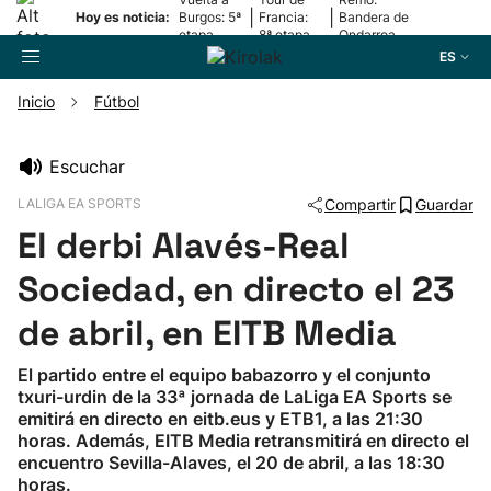
|
|
Hoy es noticia:
Burgos: 5ª
Francia:
Bandera de
etapa
8ª etapa
Ondarroa
ES
Inicio
Fútbol
Buscador
Escuchar
LALIGA EA SPORTS
Compartir
Guardar
Fútbol
El derbi Alavés-Real
Pelota
Sociedad, en directo el 23
de abril, en EITB Media
Remo
El partido entre el equipo babazorro y el conjunto
txuri-urdin de la 33ª jornada de LaLiga EA Sports se
Baloncesto
emitirá en directo en eitb.eus y ETB1, a las 21:30
horas. Además, EITB Media retransmitirá en directo el
Ciclismo
encuentro Sevilla-Alaves, el 20 de abril, a las 18:30
horas.