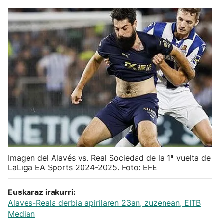
Herri-kirolak
Balonmano
Kirolak 360
Atletismo
Carreras de montaña
Más deportes
Imagen del Alavés vs. Real Sociedad de la 1ª vuelta de
LaLiga EA Sports 2024-2025. Foto: EFE
"Helmuga"
Euskaraz irakurri:
Alaves-Reala derbia apirilaren 23an, zuzenean, EITB
Median