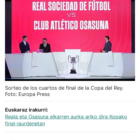
Herri-kirolak
Balonmano
Kirolak 360
Atletismo
Carreras de montaña
Sorteo de los cuartos de final de la Copa del Rey.
Foto: Europa Press
Más deportes
Euskaraz irakurri:
"Helmuga"
Reala eta Osasuna elkarren aurka ariko dira Kopako
final-laurdenetan