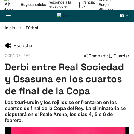
responde a la
Francia:
|
|
Hoy es noticia:
Burgos:
decisión de
7ª
4ª etapa
Oriamendi
etapa
ES
Inicio
Fútbol
Buscador
Escuchar
COPA DEL REY
Compartir
Guardar
Fútbol
Derbi entre Real Sociedad
Pelota
y Osasuna en los cuartos
de final de la Copa
Remo
Los txuri-urdin y los rojillos se enfrentarán en los
cuartos de final de la Copa del Rey. La eliminatoria se
Baloncesto
disputará en el Reale Arena, los días 4, 5 o 6 de
febrero.
Ciclismo