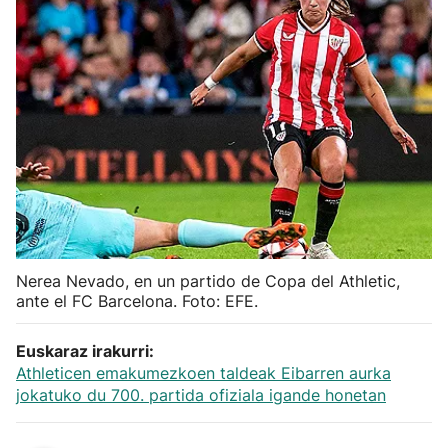
Herri-kirolak
Balonmano
Kirolak 360
Atletismo
Carreras de montaña
Nerea Nevado, en un partido de Copa del Athletic,
ante el FC Barcelona. Foto: EFE.
Más deportes
Euskaraz irakurri:
"Helmuga"
Athleticen emakumezkoen taldeak Eibarren aurka
jokatuko du 700. partida ofiziala igande honetan