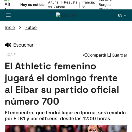
Altuna III-Rezusta
Francia:
|
|
Hoy es noticia:
Burgos:
vs. Zabala-
6ª
3ª etapa
Zabaleta
etapa
ES
Inicio
Fútbol
Buscador
Escuchar
LIGA F
Compartir
Guardar
Fútbol
El Athletic femenino
Pelota
jugará el domingo frente
al Eibar su partido oficial
Remo
número 700
Baloncesto
El encuentro, que tendrá lugar en Ipurua, será emitido
por ETB1 y por eitb.eus, desde las 12:00 horas.
Ciclismo