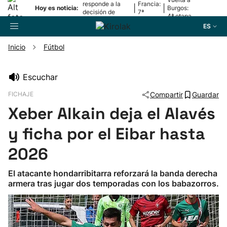
responde a la
Francia:
|
|
Hoy es noticia:
Burgos:
decisión de
7ª
4ª etapa
Oriamendi
etapa
ES
Inicio
Fútbol
Buscador
Escuchar
FICHAJE
Compartir
Guardar
Fútbol
Xeber Alkain deja el Alavés
Pelota
y ficha por el Eibar hasta
2026
Remo
El atacante hondarribitarra reforzará la banda derecha
armera tras jugar dos temporadas con los babazorros.
Baloncesto
Ciclismo