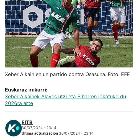
Herri-kirolak
Balonmano
Kirolak 360
Atletismo
Xeber Alkain en un partido contra Osasuna. Foto: EFE
Carreras de montaña
Euskaraz irakurri:
Más deportes
Xeber Alkainek Alaves utzi eta Eibarren jokatuko du
2026ra arte
"Helmuga"
EITB
30/07/2024 - 23:14
Última actualización
30/07/2024 - 23:14