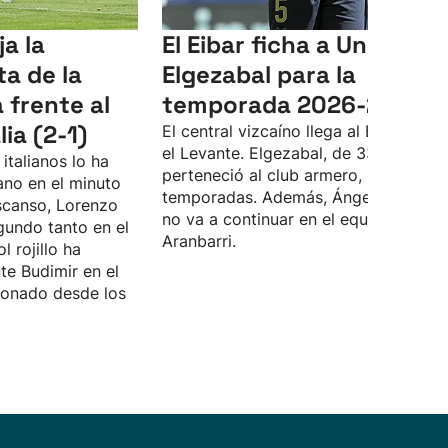
a la
El Eibar ficha a Unai
a de la
Elgezabal para la
frente al
temporada 2026-2027
ia (2-1)
El central vizcaíno llega al Eibar desd
el Levante. Elgezabal, de 33 años, ya
 italianos lo ha
perteneció al club armero, hace diez
no en el minuto
temporadas. Además, Ángel Troncho
escanso, Lorenzo
no va a continuar en el equipo de Jok
gundo tanto en el
Aranbarri.
l rojillo ha
te Budimir en el
donado desde los