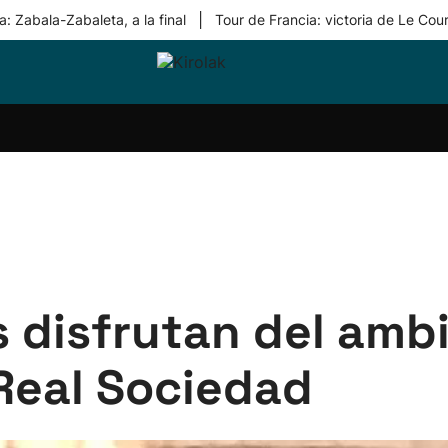
|
: Zabala-Zabaleta, a la final
Tour de Francia: victoria de Le Cou
ri-
Balonmano
Kirolak
Atletismo
Carreras
Más
olak
360
de
deporte
Equipos
montaña
kolaritza
Competiciones
En
ri-
directo
otzea
Vídeos
ol Herri
por
atira
deporte
 disfrutan del ambi
Real Sociedad