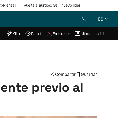
|
rt-Pienaar
Vuelta a Burgos: Gall, nuevo líder
ES
"Helmuga"
Klisk
Para ti
En directo
Últimas noticias
Klisk
En directo
s
Para ti
Lo último
Compartir
Guardar
ente previo al