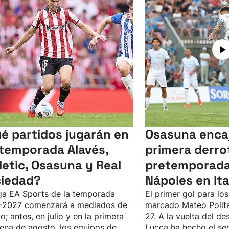
é partidos jugarán en
Osasuna encaj
temporada Alavés,
primera derrot
letic, Osasuna y Real
pretemporada 
iedad?
Nápoles en Ital
ga EA Sports de la temporada
El primer gol para los
-2027 comenzará a mediados de
marcado Mateo Polita
o; antes, en julio y en la primera
27. A la vuelta del d
ena de agosto, los equipos de
Lucca ha hecho el se