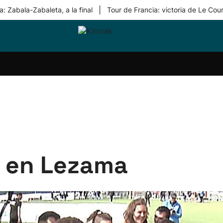
|
: Zabala-Zabaleta, a la final
Tour de Francia: victoria de Le Cou
ri-
Balonmano
Kirolak
Atletismo
Carreras
Más
olak
360
de
deporte
Equipos
montaña
kolaritza
Competiciones
En
ri-
directo
otzea
Vídeos
ol Herri
por
atira
deporte
e en Lezama