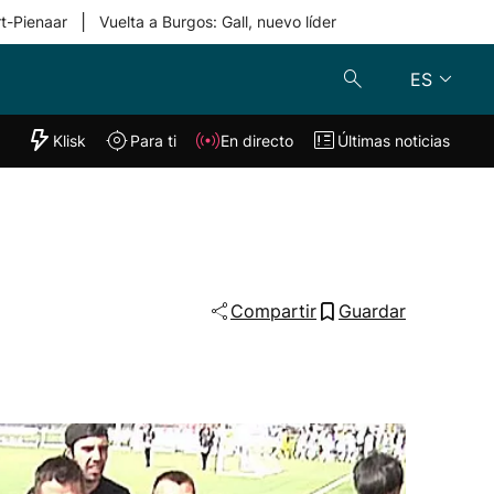
|
rt-Pienaar
Vuelta a Burgos: Gall, nuevo líder
ES
"Helmuga"
Klisk
Para ti
En directo
Últimas noticias
Klisk
En directo
s
Para ti
Lo último
Compartir
Guardar