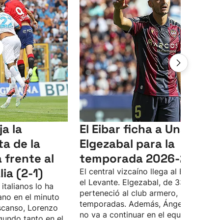
a la
El Eibar ficha a Unai
a de la
Elgezabal para la
frente al
temporada 2026-2027
ia (2-1)
El central vizcaíno llega al Eibar desd
el Levante. Elgezabal, de 33 años, ya
 italianos lo ha
perteneció al club armero, hace diez
no en el minuto
temporadas. Además, Ángel Troncho
escanso, Lorenzo
no va a continuar en el equipo de Jok
gundo tanto en el