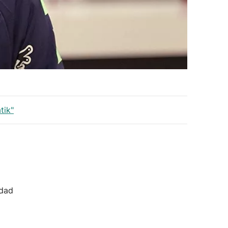
tik"
idad