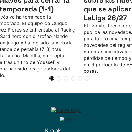
 Alavés para cerrar la
sobre las nue
temporada (1-1)
que se aplica
LaLiga 26/27
avés ya ha terminado la
mporada. El equipo de Quique
El Comité Técnico de
ez Flores se enfrentaba al Racing
publica las novedades
 Sardinero con el trofeo Nando
para la próxima tempo
en juego y ha logrado la victoria
novedades del reglame
 tanda de penaltis (7-8) tras
nombran iniciativas p
ar a uno. Mantilla, en propia
pérdidas de tiempo 
a tras un tiro de Youssef, y
en el protocolo de VA
libre han sido los goleadores del
cosas.
do.
Kirolak