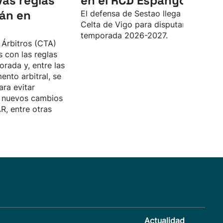
vas reglas
en el RCD Espanyol
rán en
El defensa de Sestao llega desde el
Celta de Vigo para disputar la
temporada 2026-2027.
 Árbitros (CTA)
 con las reglas
rada y, entre las
nto arbitral, se
ara evitar
y nuevos cambios
R, entre otras
Actualidad