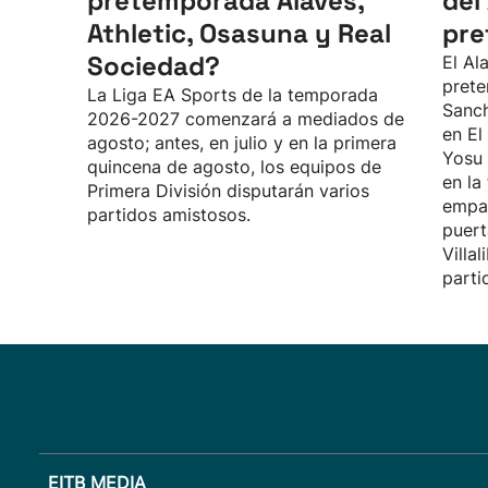
pretemporada Alavés,
del
Athletic, Osasuna y Real
pre
Sociedad?
El Al
prete
La Liga EA Sports de la temporada
Sanch
2026-2027 comenzará a mediados de
en El
agosto; antes, en julio y en la primera
Yosu 
quincena de agosto, los equipos de
en la
Primera División disputarán varios
empat
partidos amistosos.
puert
Villa
parti
EITB MEDIA