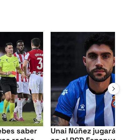
ebes saber
Unai Núñez jugará cedid