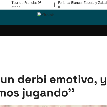
Tour de Francia: 9ª
Feria La Blanca: Zabala y Zabal
|
|
etapa
II
ri-
Balonmano
Kirolak
Atletismo
Carreras
Más
olak
360
de
deporte
Equipos
montaña
kolaritza
Competiciones
En
ri-
directo
otzea
Vídeos
ol Herri
por
atira
deporte
á un derbi emotivo,
mos jugando''