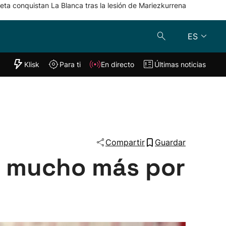
eta conquistan La Blanca tras la lesión de Mariezkurrena
ES
"Helmuga"
Klisk
Para ti
En directo
Últimas noticias
Klisk
En directo
s
Para ti
Lo último
Compartir
Guardar
 y mucho más por