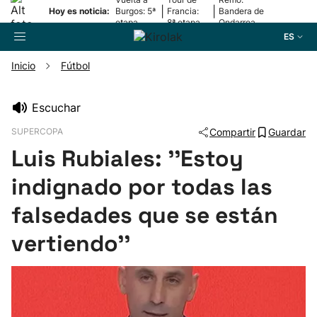
|
|
Hoy es noticia:
Burgos: 5ª
Francia:
Bandera de
etapa
8ª etapa
Ondarroa
ES
Inicio
Fútbol
Buscador
Escuchar
SUPERCOPA
Compartir
Guardar
Fútbol
Luis Rubiales: ''Estoy
Pelota
indignado por todas las
falsedades que se están
Remo
vertiendo''
Baloncesto
Ciclismo