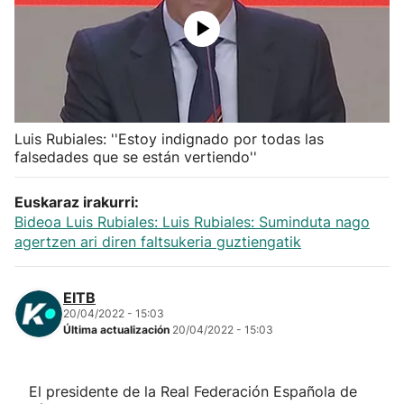
Herri-kirolak
Balonmano
Kirolak 360
Luis Rubiales: ''Estoy indignado por todas las
falsedades que se están vertiendo''
Atletismo
Euskaraz irakurri:
Bideoa Luis Rubiales: Luis Rubiales: Suminduta nago
Carreras de montaña
agertzen ari diren faltsukeria guztiengatik
Más deportes
EITB
20/04/2022 - 15:03
"Helmuga"
Última actualización
20/04/2022 - 15:03
El presidente de la Real Federación Española de