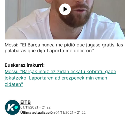
Herri-kirolak
Balonmano
Kirolak 360
Messi: ''El Barça nunca me pidió que jugase gratis, las
palabaras que dijo Laporta me dolieron''
Atletismo
Euskaraz irakurri:
Messi: ''Barçak inoiz ez zidan eskatu kobratu gabe
Carreras de montaña
jokatzeko, Laportaren adierezpenek min eman
zidaten''
Más deportes
EITB
"Helmuga"
01/11/2021 - 21:22
Última actualización
01/11/2021 - 21:22