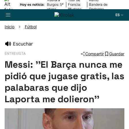
|
|
Hoy es noticia:
Burgos: 5ª
Francia:
Bandera de
etapa
8ª etapa
Ondarroa
ES
Inicio
Fútbol
Buscador
Escuchar
ENTREVISTA
Compartir
Guardar
Fútbol
Messi: ''El Barça nunca me
Pelota
pidió que jugase gratis, las
palabaras que dijo
Remo
Laporta me dolieron''
Baloncesto
Ciclismo