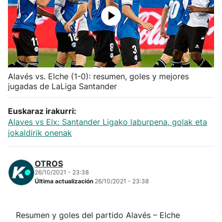
Herri-kirolak
Balonmano
Kirolak 360
Alavés vs. Elche (1-0): resumen, goles y mejores
jugadas de LaLiga Santander
Atletismo
Euskaraz irakurri:
Alaves vs Elx: Santander Ligako laburpena, golak eta
Carreras de montaña
jokaldirik onenak
Más deportes
OTROS
26/10/2021 - 23:38
"Helmuga"
Última actualización
26/10/2021 - 23:38
Resumen y goles del partido Alavés – Elche