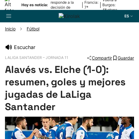
responde a la
Francia:
|
|
Hoy es noticia:
Burgos:
decisión de
7ª
4ª etapa
Oriamendi
etapa
ES
Inicio
Fútbol
Buscador
Escuchar
LALIGA SANTANDER – JORNADA 11
Compartir
Guardar
Fútbol
Alavés vs. Elche (1-0):
Pelota
resumen, goles y mejores
jugadas de LaLiga
Remo
Santander
Baloncesto
Ciclismo