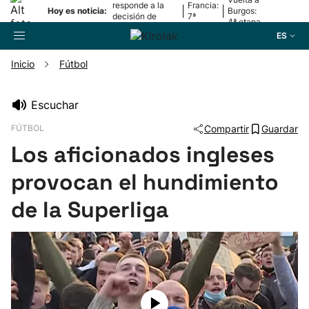
responde a la
Francia:
|
|
Hoy es noticia:
Burgos:
decisión de
7ª
4ª etapa
Oriamendi
etapa
ES
Inicio
Fútbol
Buscador
Escuchar
FÚTBOL
Compartir
Guardar
Fútbol
Los aficionados ingleses
Pelota
provocan el hundimiento
de la Superliga
Remo
Baloncesto
Ciclismo