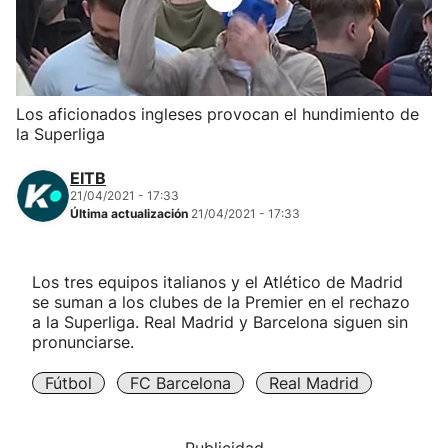
Herri-kirolak
Balonmano
Los aficionados ingleses provocan el hundimiento de
la Superliga
Kirolak 360
EITB
Atletismo
21/04/2021 - 17:33
Última actualización
21/04/2021 - 17:33
Carreras de montaña
Los tres equipos italianos y el Atlético de Madrid
se suman a los clubes de la Premier en el rechazo
Más deportes
a la Superliga. Real Madrid y Barcelona siguen sin
pronunciarse.
"Helmuga"
Fútbol
FC Barcelona
Real Madrid