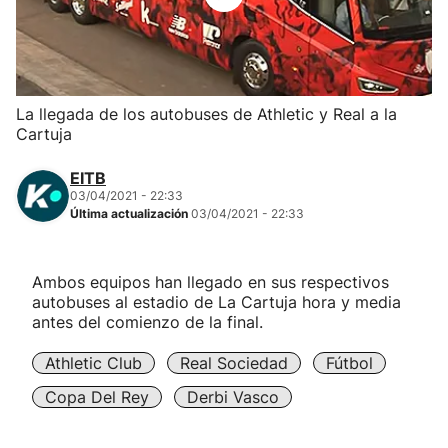
Herri-kirolak
Balonmano
La llegada de los autobuses de Athletic y Real a la
Cartuja
Kirolak 360
EITB
Atletismo
03/04/2021 - 22:33
Última actualización
03/04/2021 - 22:33
Carreras de montaña
Ambos equipos han llegado en sus respectivos
autobuses al estadio de La Cartuja hora y media
Más deportes
antes del comienzo de la final.
"Helmuga"
Athletic Club
Real Sociedad
Fútbol
Copa Del Rey
Derbi Vasco