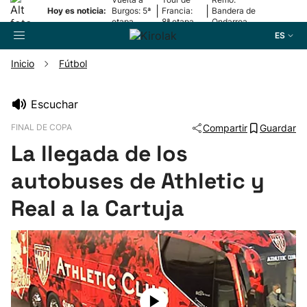
|
|
Hoy es noticia:
Burgos: 5ª
Francia:
Bandera de
etapa
8ª etapa
Ondarroa
ES
Inicio
Fútbol
Buscador
Escuchar
FINAL DE COPA
Compartir
Guardar
Fútbol
La llegada de los
Pelota
autobuses de Athletic y
Real a la Cartuja
Remo
Baloncesto
Ciclismo