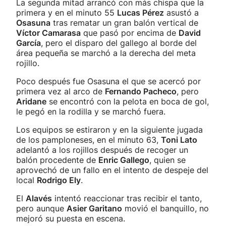
La segunda mitad arrancó con más chispa que la
primera y en el minuto 55
Lucas Pérez
asustó a
Osasuna
tras rematar un gran balón vertical de
Víctor Camarasa
que pasó por encima de
David
García
, pero el disparo del gallego al borde del
área pequeña se marchó a la derecha del meta
rojillo.
Poco después fue Osasuna el que se acercó por
primera vez al arco de
Fernando Pacheco
, pero
Aridane
se encontró con la pelota en boca de gol,
le pegó en la rodilla y se marchó fuera.
Los equipos se estiraron y en la siguiente jugada
de los pamploneses, en el minuto 63,
Toni Lato
adelantó a los rojillos después de recoger un
balón procedente de
Enric Gallego
, quien se
aprovechó de un fallo en el intento de despeje del
local
Rodrigo Ely
.
El
Alavés
intentó reaccionar tras recibir el tanto,
pero aunque
Asier Garitano
movió el banquillo, no
mejoró su puesta en escena.