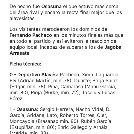
De hecho fue
Osasuna
el que estuvo más cerca
del área rival y encaró la recta final mejor que los
alavesistas.
Los visitantes merodearon los dominios de
Fernando Pacheco
en los minutos finales más que
en todo el partido y así evitaron la reacción del
equipo local, incapaz de superar a los de
Jagoba
Arrasate
.
Ficha técnica:
0 - Deportivo Alavés:
Pacheco; Ximo, Laguardia,
Ely (Adrián Martín, min. 78), Duarte; Borja Sainz
(Édgar, min. 78), Pina, Camarasa (Manu García,
min. 80), Rioja (Burke, min. 72); Joselu y Lucas
Pérez.
1 - Osasuna:
Sergio Herrera, Nacho Vidal, D.
García, Aridane, Lato; Roberto Torres, Oier,
Moncayola (Brasanac min. 80), Rubén García
(Estupiñán, min. 80); Enric Gallego y Arnáiz
(Mérida, min. 88).