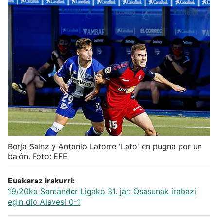
Herri-kirolak
Balonmano
Kirolak 360
Atletismo
Carreras de montaña
Borja Sainz y Antonio Latorre 'Lato' en pugna por un
Más deportes
balón. Foto: EFE
"Helmuga"
Euskaraz irakurri:
19/20ko Santander Ligako 31. jar: Osasunak irabazi
egin dio Alavesi 0-1