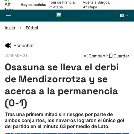
Tour de Francia:
Vuelta a Burgos:
|
Hoy es noticia:
7ª etapa
4ª etapa
ES
Inicio
Fútbol
Buscador
Escuchar
JORNADA 31
Compartir
Guardar
Fútbol
Osasuna se lleva el derbi
Pelota
de Mendizorrotza y se
acerca a la permanencia
Remo
(0-1)
Baloncesto
Tras una primera mitad sin riesgos por parte de
ambos conjuntos, los navarros lograron el único gol
Ciclismo
del partido en el minuto 63 por medio de Lato.