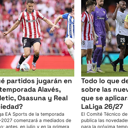
é partidos jugarán en
Todo lo que d
temporada Alavés,
sobre las nue
letic, Osasuna y Real
que se aplica
iedad?
LaLiga 26/27
ga EA Sports de la temporada
El Comité Técnico de
-2027 comenzará a mediados de
publica las novedades
o; antes, en julio y en la primera
para la próxima tempo