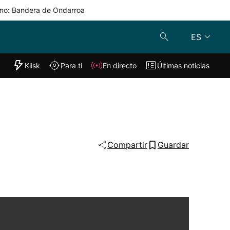
mo: Bandera de Ondarroa
ES
"Helmuga"
Klisk
Para ti
En directo
Últimas noticias
Klisk
En directo
s
Para ti
Lo último
Compartir
Guardar