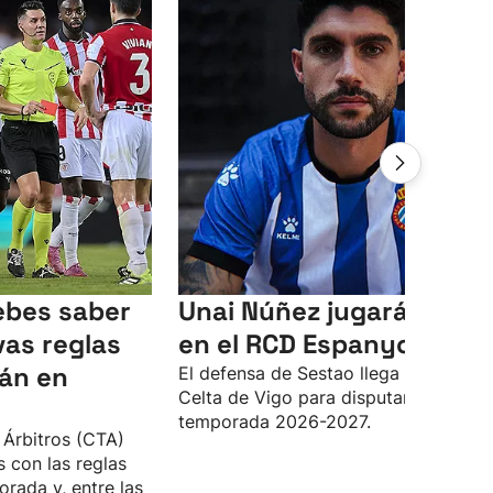
ebes saber
Unai Núñez jugará cedid
vas reglas
en el RCD Espanyol
rán en
El defensa de Sestao llega desde el
Celta de Vigo para disputar la
temporada 2026-2027.
 Árbitros (CTA)
 con las reglas
rada y, entre las