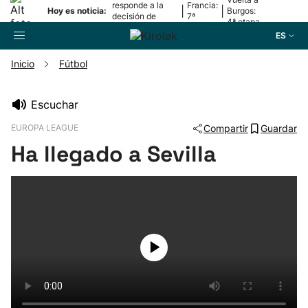
responde a la
Francia:
|
|
Hoy es noticia:
Burgos:
decisión de
7ª
4ª etapa
Oriamendi
etapa
ES
Inicio
Fútbol
Buscador
Escuchar
EUROPA LEAGUE
Compartir
Guardar
Fútbol
Ha llegado a Sevilla
Pelota
Remo
Baloncesto
Ciclismo