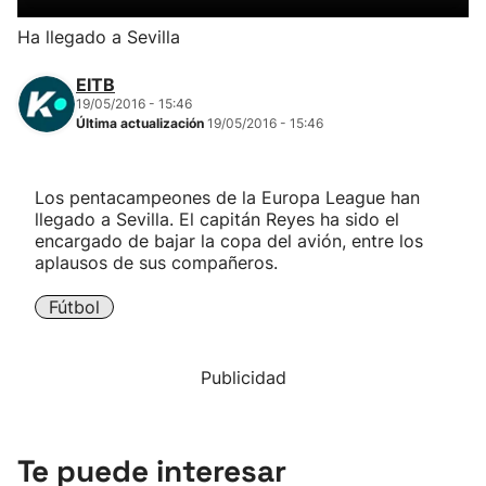
Herri-kirolak
Ha llegado a Sevilla
EITB
Balonmano
19/05/2016 - 15:46
Última actualización
19/05/2016 - 15:46
Kirolak 360
Los pentacampeones de la Europa League han
Atletismo
llegado a Sevilla. El capitán Reyes ha sido el
encargado de bajar la copa del avión, entre los
aplausos de sus compañeros.
Carreras de montaña
Fútbol
Más deportes
Publicidad
"Helmuga"
Te puede interesar