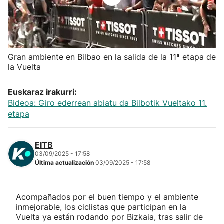
Herri-kirolak
Balonmano
Gran ambiente en Bilbao en la salida de la 11ª etapa de
la Vuelta
Kirolak 360
Euskaraz irakurri:
Atletismo
Bideoa: Giro ederrean abiatu da Bilbotik Vueltako 11.
etapa
Carreras de montaña
EITB
Más deportes
03/09/2025 - 17:58
Última actualización
03/09/2025 - 17:58
"Helmuga"
Acompañados por el buen tiempo y el ambiente
inmejorable, los ciclistas que participan en la
Vuelta ya están rodando por Bizkaia, tras salir de