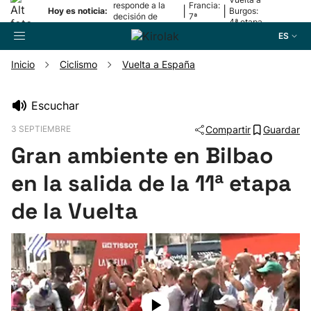
responde a la
Francia:
|
|
Hoy es noticia:
Burgos:
decisión de
7ª
4ª etapa
Oriamendi
etapa
ES
Inicio
Ciclismo
Vuelta a España
Buscador
Escuchar
3 SEPTIEMBRE
Compartir
Guardar
Fútbol
Gran ambiente en Bilbao
Pelota
en la salida de la 11ª etapa
de la Vuelta
Remo
Baloncesto
Ciclismo