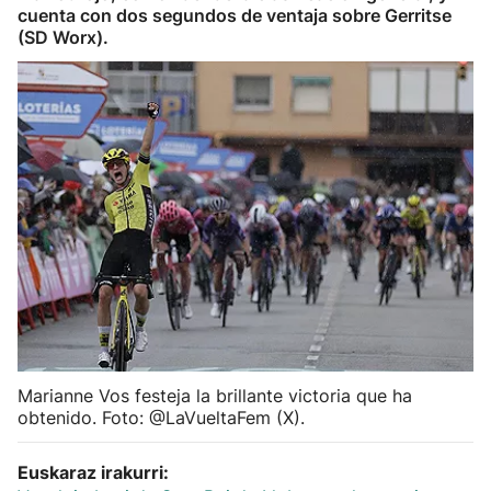
cuenta con dos segundos de ventaja sobre Gerritse
Herri-kirolak
(SD Worx).
Balonmano
Kirolak 360
Atletismo
Carreras de montaña
Más deportes
"Helmuga"
Marianne Vos festeja la brillante victoria que ha
obtenido. Foto: @LaVueltaFem (X).
Euskaraz irakurri: