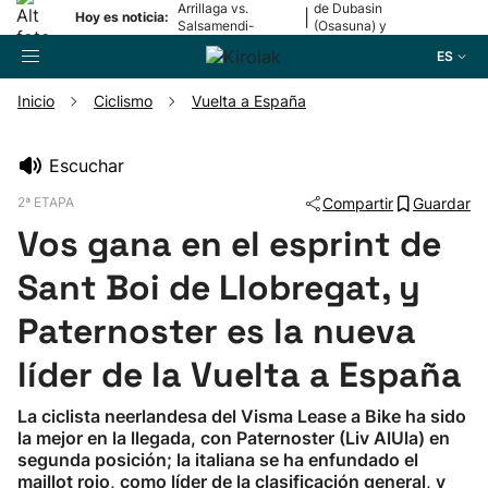
Arrillaga vs.
de Dubasin
|
Hoy es noticia:
Salsamendi-
(Osasuna) y
Bergara y Erasun
Valentini
ES
vs. Gaminde
(Alavés)
Inicio
Ciclismo
Vuelta a España
Buscador
Escuchar
2ª ETAPA
Compartir
Guardar
Fútbol
Vos gana en el esprint de
Pelota
Sant Boi de Llobregat, y
Paternoster es la nueva
Remo
líder de la Vuelta a España
Baloncesto
La ciclista neerlandesa del Visma Lease a Bike ha sido
la mejor en la llegada, con Paternoster (Liv AlUla) en
Ciclismo
segunda posición; la italiana se ha enfundado el
maillot rojo, como líder de la clasificación general, y