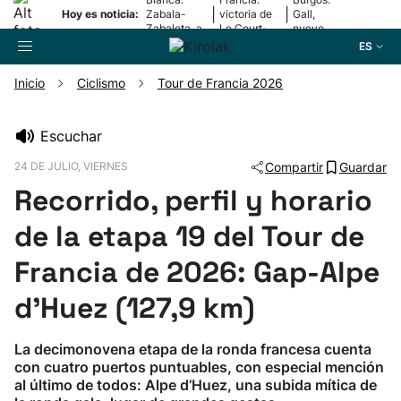
|
|
Hoy es noticia:
Zabala-
victoria de
Gall,
Zabaleta, a
Le Court-
nuevo
la final
Pienaar
líder
ES
Inicio
Ciclismo
Tour de Francia 2026
Buscador
Escuchar
24 DE JULIO, VIERNES
Compartir
Guardar
Fútbol
Recorrido, perfil y horario
Pelota
de la etapa 19 del Tour de
Francia de 2026: Gap-Alpe
Remo
d’Huez (127,9 km)
Baloncesto
La decimonovena etapa de la ronda francesa cuenta
con cuatro puertos puntuables, con especial mención
Ciclismo
al último de todos: Alpe d’Huez, una subida mítica de