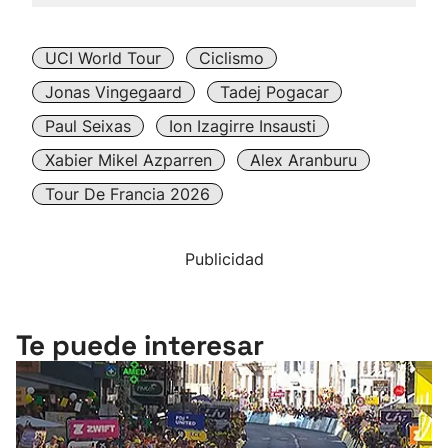
UCI World Tour
Ciclismo
Jonas Vingegaard
Tadej Pogacar
Paul Seixas
Ion Izagirre Insausti
Xabier Mikel Azparren
Alex Aranburu
Tour De Francia 2026
Publicidad
Te puede interesar