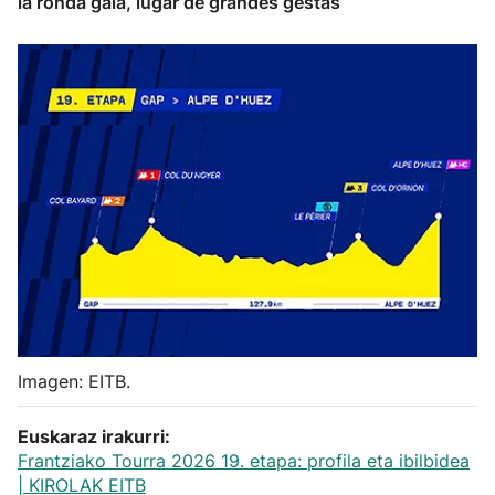
la ronda gala, lugar de grandes gestas
Herri-kirolak
Balonmano
Kirolak 360
Atletismo
Carreras de montaña
Más deportes
Imagen: EITB.
"Helmuga"
Euskaraz irakurri:
Frantziako Tourra 2026 19. etapa: profila eta ibilbidea
| KIROLAK EITB