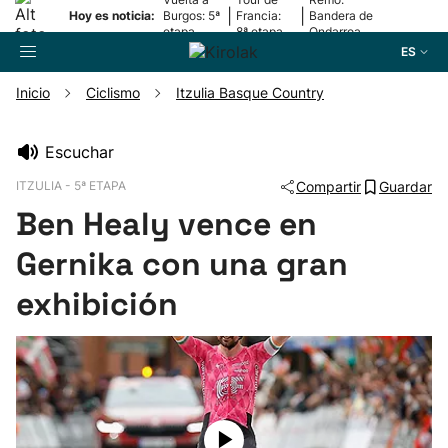
|
|
Hoy es noticia:
Burgos: 5ª
Francia:
Bandera de
etapa
8ª etapa
Ondarroa
ES
Inicio
Ciclismo
Itzulia Basque Country
Buscador
Escuchar
ITZULIA - 5ª ETAPA
Compartir
Guardar
Fútbol
Ben Healy vence en
Pelota
Gernika con una gran
exhibición
Remo
Baloncesto
Ciclismo