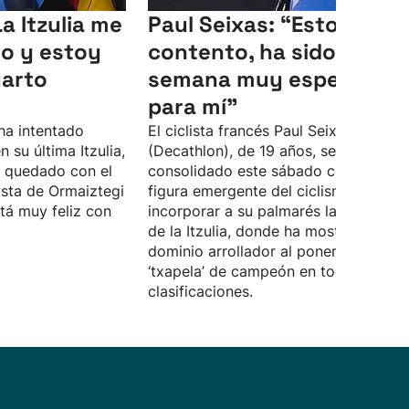
La Itzulia me
Paul Seixas: “Estoy muy
o y estoy
contento, ha sido una
uarto
semana muy especial
para mí"
 ha intentado
El ciclista francés Paul Seixas
 su última Itzulia,
(Decathlon), de 19 años, se ha
a quedado con el
consolidado este sábado como la gr
lista de Ormaiztegi
figura emergente del ciclismo al
tá muy feliz con
incorporar a su palmarés la 65 edició
de la Itzulia, donde ha mostrado un
dominio arrollador al ponerse la
‘txapela’ de campeón en todas las
clasificaciones.