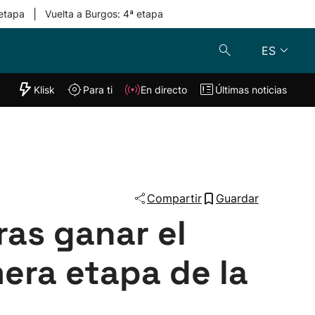
|
 etapa
Vuelta a Burgos: 4ª etapa
ES
"Helmuga"
Klisk
Para ti
En directo
Últimas noticias
Klisk
En directo
s
Para ti
Lo último
Compartir
Guardar
ras ganar el
mera etapa de la