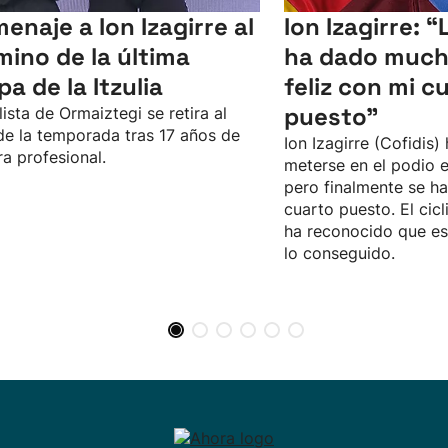
enaje a Ion Izagirre al
Ion Izagirre: “
mino de la última
ha dado much
pa de la Itzulia
feliz con mi c
puesto"
clista de Ormaiztegi se retira al
 de la temporada tras 17 años de
Ion Izagirre (Cofidis)
ra profesional.
meterse en el podio en
pero finalmente se h
cuarto puesto. El cic
ha reconocido que es
lo conseguido.