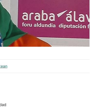
stean
idad