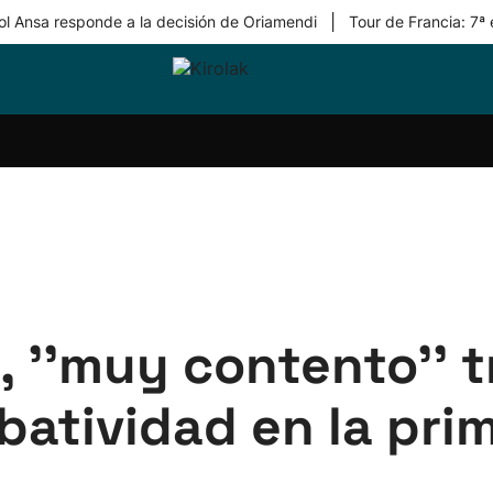
|
ol Ansa responde a la decisión de Oriamendi
Tour de Francia: 7ª
ri-
Balonmano
Kirolak
Atletismo
Carreras
Más
olak
360
de
deporte
Equipos
montaña
kolaritza
Competiciones
En
ri-
directo
otzea
Vídeos
ol Herri
por
atira
deporte
, ''muy contento'' t
batividad en la pri