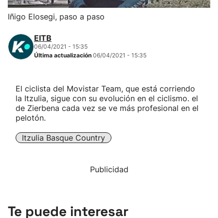
Herri-kirolak
Iñigo Elosegi, paso a paso
EITB
Balonmano
06/04/2021 - 15:35
Última actualización
06/04/2021 - 15:35
Kirolak 360
El ciclista del Movistar Team, que está corriendo
Atletismo
la Itzulia, sigue con su evolución en el ciclismo. el
de Zierbena cada vez se ve más profesional en el
pelotón.
Carreras de montaña
Itzulia Basque Country
Más deportes
Publicidad
"Helmuga"
Te puede interesar