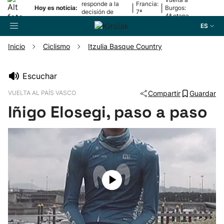
responde a la
Francia:
|
|
Hoy es noticia:
Burgos:
decisión de
7ª
4ª etapa
Oriamendi
etapa
ES
Inicio
Ciclismo
Itzulia Basque Country
Buscador
Escuchar
VUELTA AL PAÍS VASCO
Compartir
Guardar
Fútbol
Iñigo Elosegi, paso a paso
Pelota
Remo
Baloncesto
Ciclismo