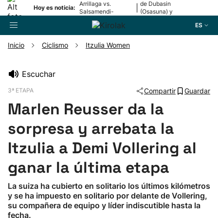
Arrillaga vs.
de Dubasin
|
Hoy es noticia:
Salsamendi-
(Osasuna) y
Bergara y Erasun
Valentini
ES
vs. Gaminde
(Alavés)
Inicio
Ciclismo
Itzulia Women
Buscador
Escuchar
3ª ETAPA
Compartir
Guardar
Fútbol
Marlen Reusser da la
Pelota
sorpresa y arrebata la
Itzulia a Demi Vollering al
Remo
ganar la última etapa
Baloncesto
La suiza ha cubierto en solitario los últimos kilómetros
y se ha impuesto en solitario por delante de Vollering,
Ciclismo
su compañera de equipo y líder indiscutible hasta la
fecha.