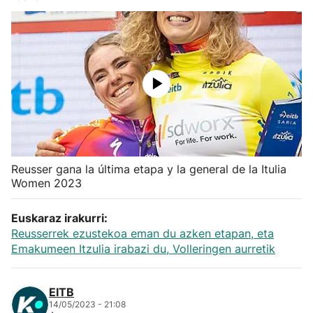
Herri-kirolak
Balonmano
Kirolak 360
Atletismo
Reusser gana la última etapa y la general de la Itulia
Carreras de montaña
Women 2023
Más deportes
Euskaraz irakurri:
Reusserrek ezustekoa eman du azken etapan, eta
Emakumeen Itzulia irabazi du, Volleringen aurretik
"Helmuga"
EITB
14/05/2023 - 21:08