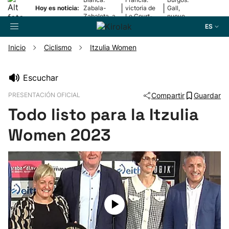
|
|
Hoy es noticia:
Zabala-
victoria de
Gall,
Zabaleta, a
Le Court-
nuevo
la final
Pienaar
líder
ES
Inicio
Ciclismo
Itzulia Women
Buscador
Escuchar
PRESENTACIÓN OFICIAL
Compartir
Guardar
Fútbol
Todo listo para la Itzulia
Pelota
Women 2023
Remo
Baloncesto
Ciclismo