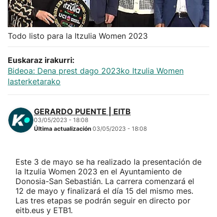
Herri-kirolak
Todo listo para la Itzulia Women 2023
Balonmano
Euskaraz irakurri:
Kirolak 360
Bideoa: Dena prest dago 2023ko Itzulia Women
lasterketarako
Atletismo
GERARDO PUENTE | EITB
03/05/2023 - 18:08
Carreras de montaña
Última actualización
03/05/2023 - 18:08
Más deportes
Este 3 de mayo se ha realizado la presentación de
la Itzulia Women 2023 en el Ayuntamiento de
"Helmuga"
Donosia-San Sebastián. La carrera comenzará el
12 de mayo y finalizará el día 15 del mismo mes.
Las tres etapas se podrán seguir en directo por
eitb.eus y ETB1.