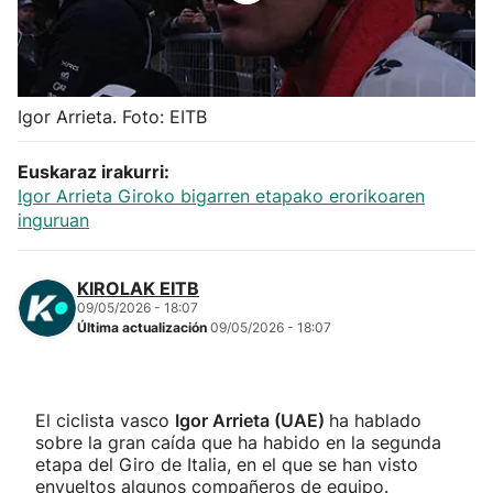
Herri-kirolak
Balonmano
Igor Arrieta. Foto: EITB
Kirolak 360
Euskaraz irakurri:
Igor Arrieta Giroko bigarren etapako erorikoaren
Atletismo
inguruan
Carreras de montaña
KIROLAK EITB
09/05/2026 - 18:07
Última actualización
09/05/2026 - 18:07
Más deportes
"Helmuga"
El ciclista vasco
Igor Arrieta (UAE)
ha hablado
sobre la gran caída que ha habido en la segunda
etapa del Giro de Italia, en el que se han visto
envueltos algunos compañeros de equipo.