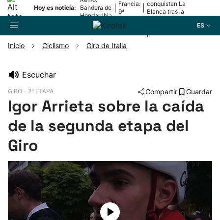
Francia:
conquistan La
|
|
Hoy es noticia:
Bandera de
9ª
Blanca tras la
Hondarribia
etapa
lesión de
ES
Mariezkurrena
II
Inicio
Ciclismo
Giro de Italia
Buscador
Escuchar
GIRO - 2ª ETAPA
Compartir
Guardar
Fútbol
Igor Arrieta sobre la caída
de la segunda etapa del
Pelota
Giro
Remo
Baloncesto
Ciclismo