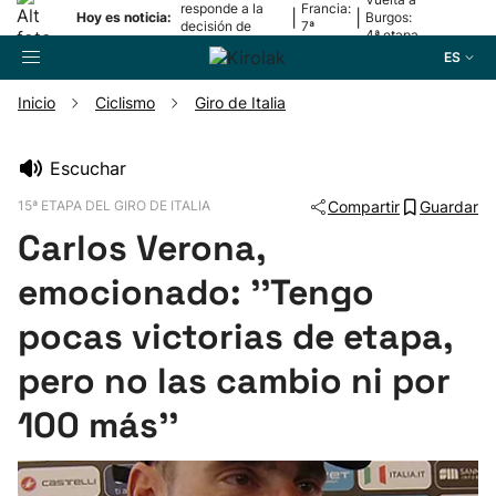
responde a la
Francia:
|
|
Hoy es noticia:
Burgos:
decisión de
7ª
4ª etapa
Oriamendi
etapa
ES
Inicio
Ciclismo
Giro de Italia
Buscador
Escuchar
15ª ETAPA DEL GIRO DE ITALIA
Compartir
Guardar
Fútbol
Carlos Verona,
Pelota
emocionado: ''Tengo
pocas victorias de etapa,
Remo
pero no las cambio ni por
Baloncesto
100 más''
Ciclismo