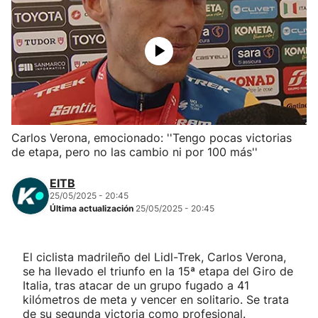
Herri-kirolak
Balonmano
Kirolak 360
Carlos Verona, emocionado: ''Tengo pocas victorias
Atletismo
de etapa, pero no las cambio ni por 100 más''
Carreras de montaña
EITB
25/05/2025 - 20:45
Última actualización
25/05/2025 - 20:45
Más deportes
"Helmuga"
El ciclista madrileño del Lidl-Trek, Carlos Verona,
se ha llevado el triunfo en la 15ª etapa del Giro de
Italia, tras atacar de un grupo fugado a 41
kilómetros de meta y vencer en solitario. Se trata
de su segunda victoria como profesional.