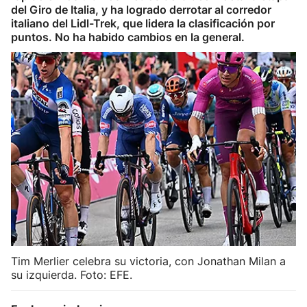
del Giro de Italia, y ha logrado derrotar al corredor
Herri-kirolak
italiano del Lidl-Trek, que lidera la clasificación por
puntos. No ha habido cambios en la general.
Balonmano
Kirolak 360
Atletismo
Carreras de montaña
Más deportes
"Helmuga"
Tim Merlier celebra su victoria, con Jonathan Milan a
su izquierda. Foto: EFE.