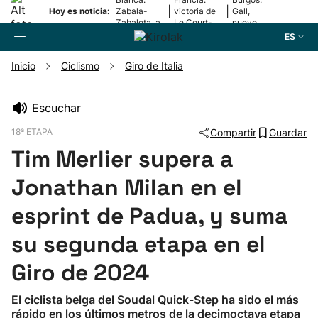
|
|
Hoy es noticia:
Zabala-
victoria de
Gall,
Zabaleta, a
Le Court-
nuevo
la final
Pienaar
líder
ES
Inicio
Ciclismo
Giro de Italia
Buscador
Escuchar
18ª ETAPA
Compartir
Guardar
Fútbol
Tim Merlier supera a
Pelota
Jonathan Milan en el
esprint de Padua, y suma
Remo
su segunda etapa en el
Baloncesto
Giro de 2024
Ciclismo
El ciclista belga del Soudal Quick-Step ha sido el más
rápido en los últimos metros de la decimoctava etapa