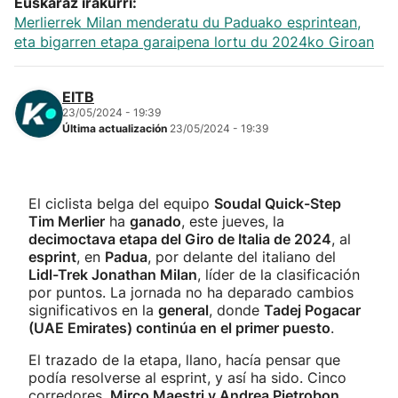
Euskaraz irakurri:
Merlierrek Milan menderatu du Paduako esprintean,
eta bigarren etapa garaipena lortu du 2024ko Giroan
EITB
23/05/2024 - 19:39
Última actualización
23/05/2024 - 19:39
El ciclista belga del equipo
Soudal Quick-Step
Tim Merlier
ha
ganado
, este jueves, la
decimoctava etapa del Giro de Italia de 2024
, al
esprint
, en
Padua
, por delante del italiano del
Lidl-Trek Jonathan Milan
, líder de la clasificación
por puntos. La jornada no ha deparado cambios
significativos en la
general
, donde
Tadej Pogacar
(UAE Emirates) continúa en el primer puesto
.
El trazado de la etapa, llano, hacía pensar que
podía resolverse al esprint, y así ha sido. Cinco
corredores,
Mirco Maestri y Andrea Pietrobon