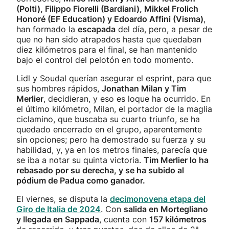
(Polti), Filippo Fiorelli (Bardiani), Mikkel Frolich
Honoré (EF Education) y Edoardo Affini (Visma)
,
han formado la
escapada
del día, pero, a pesar de
que no han sido atrapados hasta que quedaban
diez kilómetros para el final, se han mantenido
bajo el control del pelotón en todo momento.
Lidl y Soudal querían asegurar el esprint, para que
sus hombres rápidos,
Jonathan Milan y Tim
Merlier
, decidieran, y eso es loque ha ocurrido. En
el último kilómetro, Milan, el portador de la maglia
ciclamino, que buscaba su cuarto triunfo, se ha
quedado encerrado en el grupo, aparentemente
sin opciones; pero ha demostrado su fuerza y su
habilidad, y, ya en los metros finales, parecía que
se iba a notar su quinta victoria.
Tim Merlier lo ha
rebasado por su derecha, y se ha subido al
pódium de Padua como ganador.
El viernes, se disputa la
decimonovena etapa del
Giro de Italia de 2024
. Con
salida en Mortegliano
y llegada en Sappada
, cuenta con
157 kilómetros