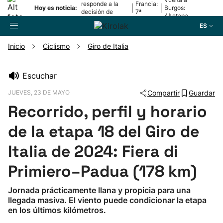
responde a la
Francia:
|
|
Hoy es noticia:
Burgos:
decisión de
7ª
4ª etapa
Oriamendi
etapa
ES
Inicio
Ciclismo
Giro de Italia
Buscador
Escuchar
JUEVES, 23 DE MAYO
Compartir
Guardar
Fútbol
Recorrido, perfil y horario
Pelota
de la etapa 18 del Giro de
Italia de 2024: Fiera di
Remo
Primiero–Padua (178 km)
Baloncesto
Jornada prácticamente llana y propicia para una
llegada masiva. El viento puede condicionar la etapa
Ciclismo
en los últimos kilómetros.