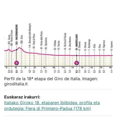
Herri-kirolak
Balonmano
Kirolak 360
Atletismo
Carreras de montaña
Perfil de la 18ª etapa del Giro de Italia. Imagen:
Más deportes
giroditalia.it
"Helmuga"
Euskaraz irakurri:
Italiako Giroko 18. etaparen ibilbidea, profila eta
ordutegia: Fiera di Primiero–Padua (178 km)