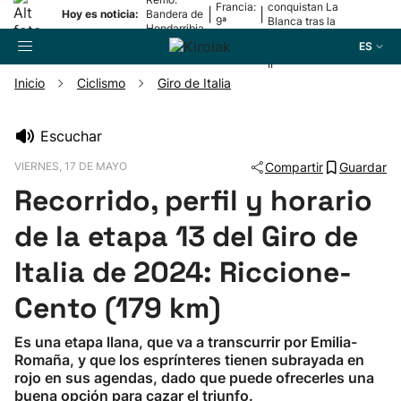
Francia:
conquistan La
|
|
Hoy es noticia:
Bandera de
9ª
Blanca tras la
Hondarribia
etapa
lesión de
ES
Mariezkurrena
II
Inicio
Ciclismo
Giro de Italia
Buscador
Escuchar
VIERNES, 17 DE MAYO
Compartir
Guardar
Fútbol
Recorrido, perfil y horario
Pelota
de la etapa 13 del Giro de
Italia de 2024: Riccione-
Remo
Cento (179 km)
Baloncesto
Es una etapa llana, que va a transcurrir por Emilia-
Romaña, y que los esprínteres tienen subrayada en
Ciclismo
rojo en sus agendas, dado que puede ofrecerles una
buena opción para cazar el triunfo.