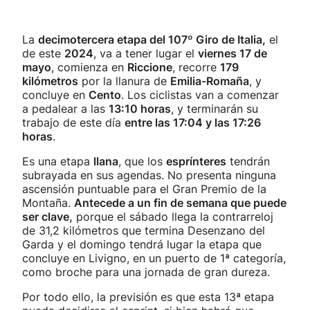
La
decimotercera etapa del 107º Giro de Italia,
el
de este
2024
, va a tener lugar el
viernes 17 de
mayo
, comienza en
Riccione
, recorre
179
kilómetros
por la llanura de
Emilia-Romaña
, y
concluye en
Cento
. Los ciclistas van a comenzar
a pedalear a las
13:10 horas
, y terminarán su
trabajo de este día
entre las 17:04 y las 17:26
horas
.
Es una etapa
llana
, que los
esprínteres
tendrán
subrayada en sus agendas. No presenta ninguna
ascensión puntuable para el Gran Premio de la
Montaña.
Antecede a un fin de semana que puede
ser clave,
porque el sábado llega la contrarreloj
de 31,2 kilómetros que termina Desenzano del
Garda y el domingo tendrá lugar la etapa que
concluye en Livigno, en un puerto de 1ª categoría,
como broche para una jornada de gran dureza.
Por todo ello, la previsión es que esta 13ª etapa