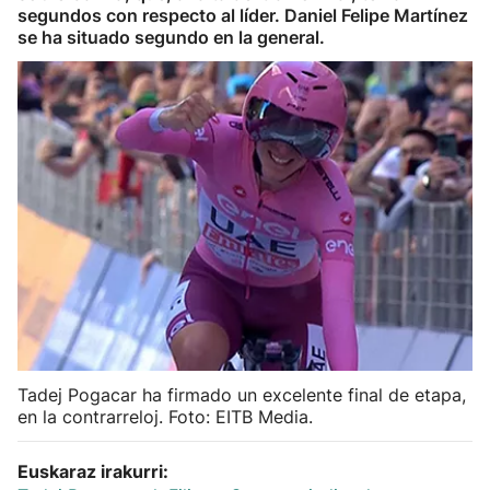
segundos con respecto al líder. Daniel Felipe Martínez
Herri-kirolak
se ha situado segundo en la general.
Balonmano
Kirolak 360
Atletismo
Carreras de montaña
Más deportes
"Helmuga"
Tadej Pogacar ha firmado un excelente final de etapa,
en la contrarreloj. Foto: EITB Media.
Euskaraz irakurri: