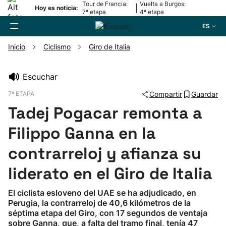
Tour de Francia:
Vuelta a Burgos:
|
Hoy es noticia:
7ª etapa
4ª etapa
ES
Inicio
Ciclismo
Giro de Italia
Buscador
Escuchar
7ª ETAPA
Compartir
Guardar
Fútbol
Tadej Pogacar remonta a
Pelota
Filippo Ganna en la
contrarreloj y afianza su
Remo
liderato en el Giro de Italia
Baloncesto
El ciclista esloveno del UAE se ha adjudicado, en
Perugia, la contrarreloj de 40,6 kilómetros de la
Ciclismo
séptima etapa del Giro, con 17 segundos de ventaja
sobre Ganna, que, a falta del tramo final, tenía 47