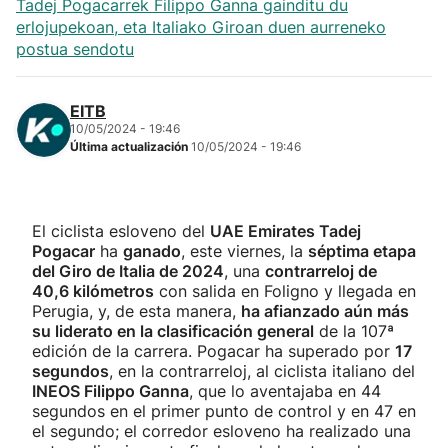
Tadej Pogacarrek Filippo Ganna gainditu du
erlojupekoan, eta Italiako Giroan duen aurreneko
postua sendotu
EITB
10/05/2024 - 19:46
Última actualización
10/05/2024 - 19:46
El ciclista esloveno del
UAE Emirates Tadej
Pogacar
ha
ganado
, este viernes, la
séptima etapa
del Giro de Italia de 2024
, una
contrarreloj de
40,6 kilómetros
con salida en Foligno y llegada en
Perugia, y, de esta manera,
ha afianzado aún más
su liderato en la clasificación general
de la 107ª
edición de la carrera. Pogacar ha superado por
17
segundos
, en la contrarreloj, al ciclista italiano del
INEOS Filippo Ganna
, que lo aventajaba en 44
segundos en el primer punto de control y en 47 en
el segundo; el corredor esloveno ha realizado una