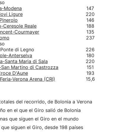
so
a-Modena
147
ovi Ligure
220
Pinerolo
146
o-Ceresole Reale
188
Vincent-Courmayer
135
Como
237
so
Ponte di Legno
226
Sole-Anterselva
180
a-Santa Maria di Sala
220
-San Martino di Castrozza
151
Croce D'Aune
193
Feria-Verona Arena (CRI)
15,6
totales del recorrido, de Bolonia a Verona
año en el que el Giro salió de Bolonia
nas que siguen el Giro en el mundo
que siguen el Giro, desde 198 países