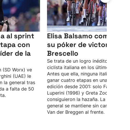
a al sprint
Elisa Balsamo completa
etapa con
su póker de victorias en
íder de la
Brescello
Se trata de un logro inédito para una
ciclista italiana en los últimos 25 años
n (SD Worx) ve
Antes que ella, ninguna italiana logra
ghini (UAE) le
ganar cuatro etapas en una misma
 la general tras
edición desde 2001: solo Fabiana
da a falta de 50
Luperini (1996) y Greta Zocca (2001)
ta.
consiguieron la hazaña. La clasificaci
general se mantiene sin cambios con
Van der Breggen al frente.