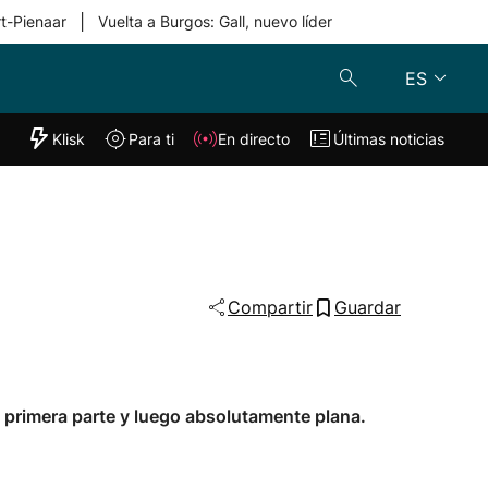
|
rt-Pienaar
Vuelta a Burgos: Gall, nuevo líder
ES
"Helmuga"
Klisk
Para ti
En directo
Últimas noticias
Klisk
En directo
s
Para ti
Lo último
Compartir
Guardar
 primera parte y luego absolutamente plana.