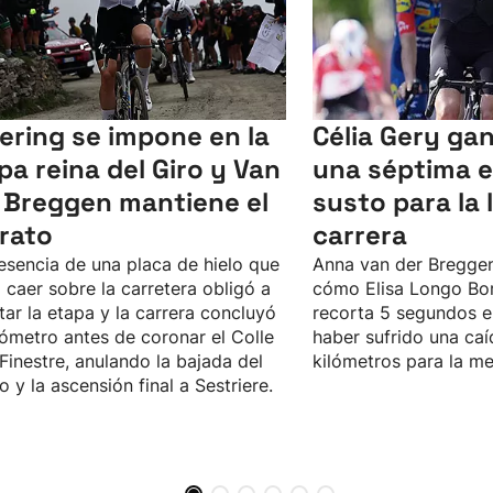
lering se impone en la
Célia Gery gan
pa reina del Giro y Van
una séptima 
 Breggen mantiene el
susto para la l
erato
carrera
esencia de una placa de hielo que
Anna van der Bregge
 caer sobre la carretera obligó a
cómo Elisa Longo Bor
tar la etapa y la carrera concluyó
recorta 5 segundos en
lómetro antes de coronar el Colle
haber sufrido una caí
 Finestre, anulando la bajada del
kilómetros para la me
o y la ascensión final a Sestriere.