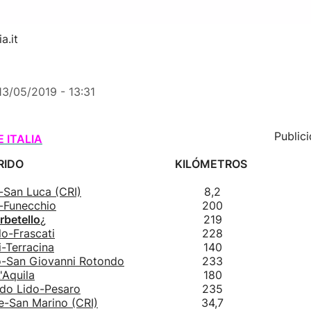
a.it
13/05/2019 - 13:31
Public
 ITALIA
RIDO
KILÓMETROS
-San Luca (CRI)
8,2
-Funecchio
200
rbetello
¿
219
lo-Frascati
228
i-Terracina
140
o-San Giovanni Rotondo
233
'Aquila
180
do Lido-Pesaro
235
e-San Marino (CRI)
34,7