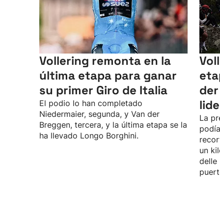
Vollering remonta en la
Vol
última etapa para ganar
eta
su primer Giro de Italia
der
lid
El podio lo han completado
Niedermaier, segunda, y Van der
La pr
Breggen, tercera, y la última etapa se la
podía
ha llevado Longo Borghini.
recor
un ki
delle
puert