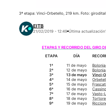
3ª etapa: Vinci-Orbetello, 219 km. Foto: giroditali
EITB
21/02/2019 - 12:49
Última actualización
ETAPAS Y RECORRIDO DEL GIRO DE
ETAPA
DÍA
RECOR
1ª
11 de mayo
Bolonia
2ª
12 de mayo
Bolonia
3ª
13 de mayo
Vinci-O
4ª
14 de mayo
Orbetel
5ª
15 de mayo
Frascat
6ª
16 de mayo
Cassin
7ª
17 de mayo
Vasto-L
8ª
18 de mayo
Tortore
9ª
19 de mayo
Riccion