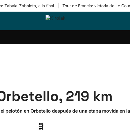
|
: Zabala-Zabaleta, a la final
Tour de Francia: victoria de Le Cou
ri-
Balonmano
Kirolak
Atletismo
Carreras
Más
olak
360
de
deporte
Equipos
montaña
kolaritza
Competiciones
En
ri-
directo
otzea
Vídeos
ol Herri
por
atira
deporte
Orbetello, 219 km
el pelotón en Orbetello después de una etapa movida en la