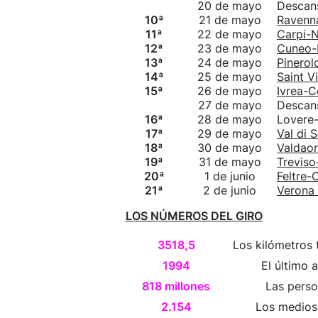
20 de mayo
Descan
10ª
21 de mayo
Ravenn
11ª
22 de mayo
Carpi-N
12ª
23 de mayo
Cuneo-
13ª
24 de mayo
Pinerol
14ª
25 de mayo
Saint 
15ª
26 de mayo
Ivrea-
27 de mayo
Descan
16ª
28 de mayo
Lovere-
17ª
29 de mayo
Val di 
18ª
30 de mayo
Valdaor
19ª
31 de mayo
Treviso
20ª
1 de junio
Feltre-
21ª
2 de junio
Verona 
LOS NÚMEROS DEL GIRO
3518,5
Los kilómetros 
1994
El último 
818 millones
Las perso
2.154
Los medios 