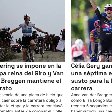
lering se impone en la
Célia Gery gan
pa reina del Giro y Van
una séptima 
 Breggen mantiene el
susto para la l
erato
carrera
esencia de una placa de hielo que
Anna van der Bregge
 caer sobre la carretera obligó a
cómo Elisa Longo Bor
tar la etapa y la carrera concluyó
recorta 5 segundos en
lómetro antes de coronar el Colle
haber sufrido una caí