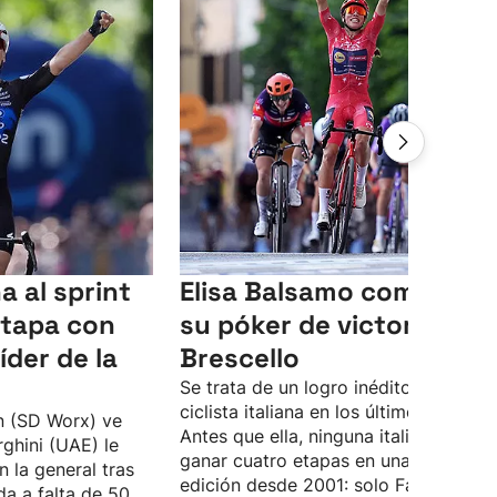
a al sprint
Elisa Balsamo completa
etapa con
su póker de victorias en
íder de la
Brescello
Se trata de un logro inédito para una
ciclista italiana en los últimos 25 años
n (SD Worx) ve
Antes que ella, ninguna italiana logra
ghini (UAE) le
ganar cuatro etapas en una misma
 la general tras
edición desde 2001: solo Fabiana
da a falta de 50