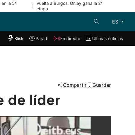
 en la 5ª
Vuelta a Burgos: Onley gana la 2ª
|
etapa
ES
"Helmuga"
Klisk
Para ti
En directo
Últimas noticias
Klisk
En directo
s
Para ti
Lo último
Compartir
Guardar
e de líder