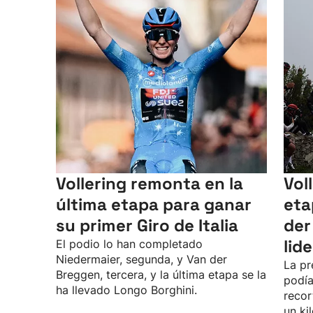
Vollering remonta en la
Vol
última etapa para ganar
eta
su primer Giro de Italia
der
lid
El podio lo han completado
Niedermaier, segunda, y Van der
La pr
Breggen, tercera, y la última etapa se la
podía
ha llevado Longo Borghini.
recor
un ki