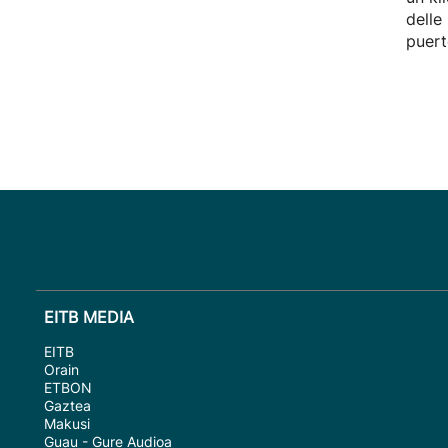
delle
puert
EITB MEDIA
EITB
Orain
ETBON
Gaztea
Makusi
Guau - Gure Audioa