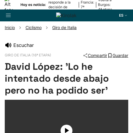
responde a la
Francia:
|
|
Hoy es noticia:
Burgos:
decisión de
7ª
4ª etapa
Oriamendi
etapa
ES
Inicio
Ciclismo
Giro de Italia
Buscador
Escuchar
GIRO DE ITALIA (16ª ETAPA)
Compartir
Guardar
Fútbol
David López: 'Lo he
Pelota
intentado desde abajo
pero no ha podido ser'
Remo
Baloncesto
Ciclismo