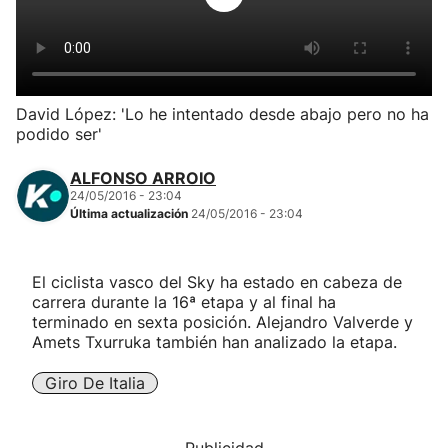
Herri-kirolak
Balonmano
David López: 'Lo he intentado desde abajo pero no ha
podido ser'
Kirolak 360
ALFONSO ARROIO
Atletismo
24/05/2016 - 23:04
Última actualización
24/05/2016 - 23:04
Carreras de montaña
El ciclista vasco del Sky ha estado en cabeza de
carrera durante la 16ª etapa y al final ha
Más deportes
terminado en sexta posición. Alejandro Valverde y
Amets Txurruka también han analizado la etapa.
"Helmuga"
Giro De Italia