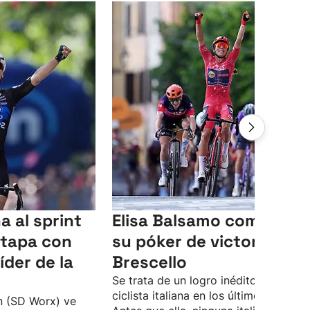
a al sprint
Elisa Balsamo completa
etapa con
su póker de victorias en
íder de la
Brescello
Se trata de un logro inédito para una
ciclista italiana en los últimos 25 años
n (SD Worx) ve