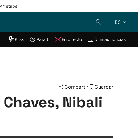
 4ª etapa
ES
"Helmuga"
Klisk
Para ti
En directo
Últimas noticias
Klisk
En directo
s
Para ti
Lo último
Compartir
Guardar
 Chaves, Nibali