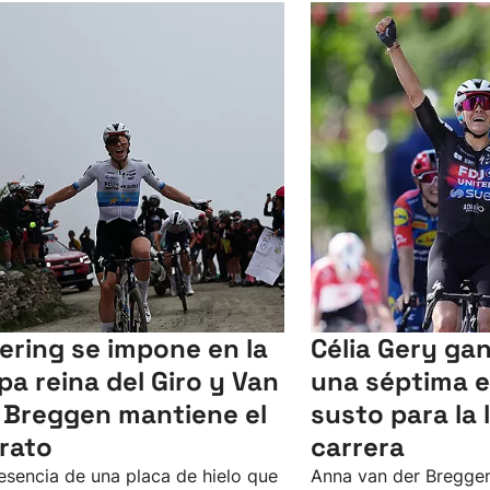
lering se impone en la
Célia Gery gan
pa reina del Giro y Van
una séptima 
 Breggen mantiene el
susto para la l
erato
carrera
esencia de una placa de hielo que
Anna van der Bregge