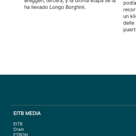
Breggen, tercera, y la última etapa se la
podía
ha llevado Longo Borghini.
recor
un ki
delle
puert
EITB MEDIA
EITB
Orain
ETBON