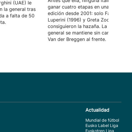
Antes que ella, ninguna italiana logra
ghini (UAE) le
ganar cuatro etapas en una misma
 la general tras
edición desde 2001: solo Fabiana
da a falta de 50
Luperini (1996) y Greta Zocca (2001)
ta.
consiguieron la hazaña. La clasificaci
general se mantiene sin cambios con
Van der Breggen al frente.
Actualidad
Mundial de fútbol
Eusko Label Liga
Euskotren Liga